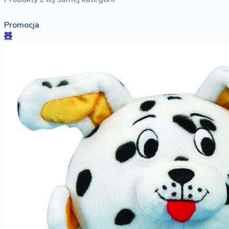
Promocja
🧸