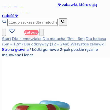
b
a
w
i
✨
zabawki, które dają
b
o
b
a
s
radość
✨
Zaloguj
Start
Dla niemowlaka
Dla malucha (3m – 6m)
Dla bobasa
(6m – 12m)
Dla odkrywcy (12 – 24m)
Wszystkie zabawki
Strona główna
/
Łódki gumowe 2-pak polskie ręcznie
malowane Hencz