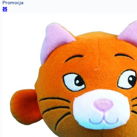
Promocja
🧸