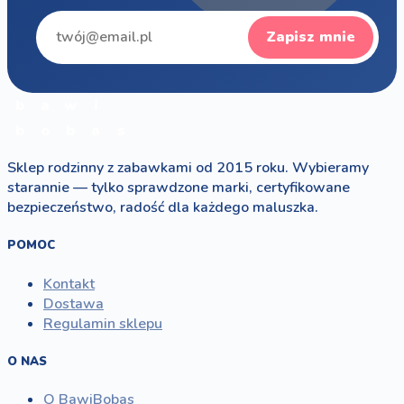
Zapisz mnie
b
a
w
i
b
o
b
a
s
Sklep rodzinny z zabawkami od 2015 roku. Wybieramy
starannie — tylko sprawdzone marki, certyfikowane
bezpieczeństwo, radość dla każdego maluszka.
POMOC
Kontakt
Dostawa
Regulamin sklepu
O NAS
O BawiBobas