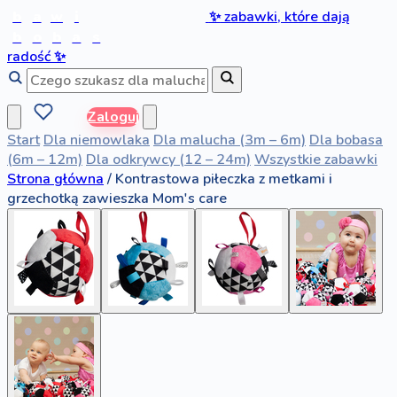
b
a
w
i
✨
zabawki, które dają
b
o
b
a
s
radość
✨
Zaloguj
Start
Dla niemowlaka
Dla malucha (3m – 6m)
Dla bobasa
(6m – 12m)
Dla odkrywcy (12 – 24m)
Wszystkie zabawki
Strona główna
/
Kontrastowa piłeczka z metkami i
grzechotką zawieszka Mom's care