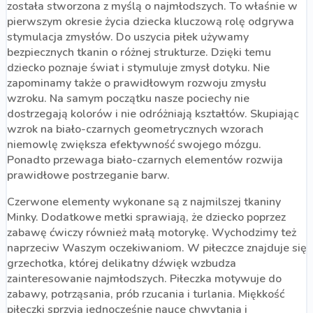
została stworzona z myślą o najmłodszych. To właśnie w
pierwszym okresie życia dziecka kluczową rolę odgrywa
stymulacja zmysłów. Do uszycia piłek używamy
bezpiecznych tkanin o różnej strukturze. Dzięki temu
dziecko poznaje świat i stymuluje zmysł dotyku. Nie
zapominamy także o prawidłowym rozwoju zmysłu
wzroku. Na samym początku nasze pociechy nie
dostrzegają kolorów i nie odróżniają kształtów. Skupiając
wzrok na biało-czarnych geometrycznych wzorach
niemowlę zwiększa efektywność swojego mózgu.
Ponadto przewaga biało-czarnych elementów rozwija
prawidłowe postrzeganie barw.
Czerwone elementy wykonane są z najmilszej tkaniny
Minky. Dodatkowe metki sprawiają, że dziecko poprzez
zabawę ćwiczy również małą motorykę. Wychodzimy też
naprzeciw Waszym oczekiwaniom. W piłeczce znajduje się
grzechotka, której delikatny dźwięk wzbudza
zainteresowanie najmłodszych. Piłeczka motywuje do
zabawy, potrząsania, prób rzucania i turlania. Miękkość
piłeczki sprzyja jednocześnie nauce chwytania i