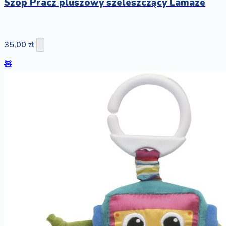
Szop Pracz pluszowy szeleszczący Lamaze
35,00 zł
🧸