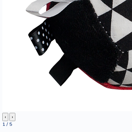
‹
›
1 / 5