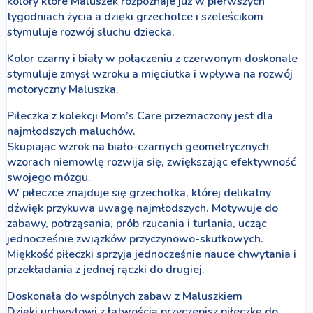
kolory które Maluszek rozpoznaje już w pierwszych
tygodniach życia a dzięki grzechotce i szeleścikom
stymuluje rozwój słuchu dziecka.
Kolor czarny i biały w połączeniu z czerwonym doskonale
stymuluje zmysł wzroku a mięciutka i wpływa na rozwój
motoryczny Maluszka.
Piłeczka z kolekcji Mom’s Care przeznaczony jest dla
najmłodszych maluchów.
Skupiając wzrok na biało-czarnych geometrycznych
wzorach niemowlę rozwija się, zwiększając efektywność
swojego mózgu.
W piłeczce znajduje się grzechotka, której delikatny
dźwięk przykuwa uwagę najmłodszych. Motywuje do
zabawy, potrząsania, prób rzucania i turlania, ucząc
jednocześnie związków przyczynowo-skutkowych.
Miękkość piłeczki sprzyja jednocześnie nauce chwytania i
przekładania z jednej rączki do drugiej.
Doskonała do wspólnych zabaw z Maluszkiem
Dzięki uchwytowi z łatwością przyczepisz piłeczkę do