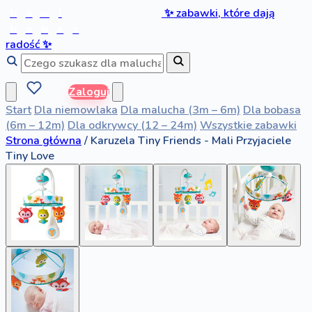
b
a
w
i
✨
zabawki, które dają
b
o
b
a
s
radość
✨
Zaloguj
Start
Dla niemowlaka
Dla malucha (3m – 6m)
Dla bobasa
(6m – 12m)
Dla odkrywcy (12 – 24m)
Wszystkie zabawki
Strona główna
/
Karuzela Tiny Friends - Mali Przyjaciele
Tiny Love