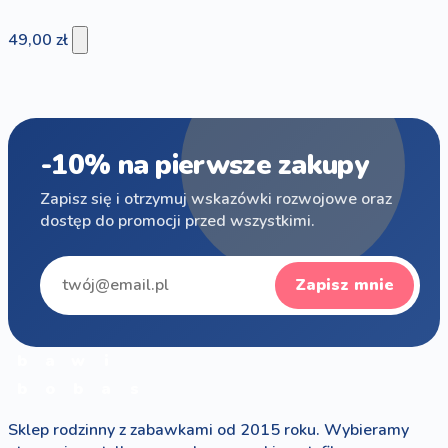
49,00 zł
-10% na pierwsze zakupy
Zapisz się i otrzymuj wskazówki rozwojowe oraz
dostęp do promocji przed wszystkimi.
Zapisz mnie
b
a
w
i
b
o
b
a
s
Sklep rodzinny z zabawkami od 2015 roku. Wybieramy