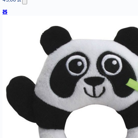
45,00 zł
🧸