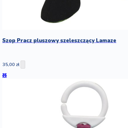
Szop Pracz pluszowy szeleszczący Lamaze
35,00 zł
🧸