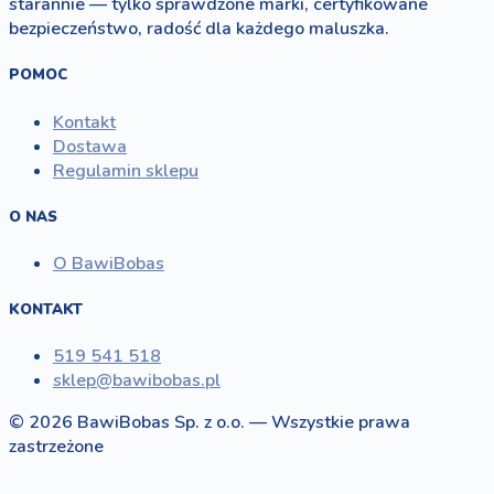
starannie — tylko sprawdzone marki, certyfikowane
bezpieczeństwo, radość dla każdego maluszka.
POMOC
Kontakt
Dostawa
Regulamin sklepu
O NAS
O BawiBobas
KONTAKT
519 541 518
sklep@bawibobas.pl
© 2026 BawiBobas Sp. z o.o. — Wszystkie prawa
zastrzeżone