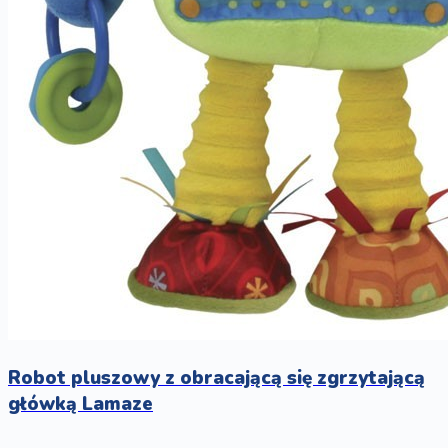
Robot pluszowy z obracającą się zgrzytającą
główką Lamaze