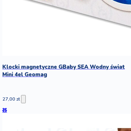
Klocki magnetyczne GBaby SEA Wodny świat
Mini 4el Geomag
27,00 zł
🧸