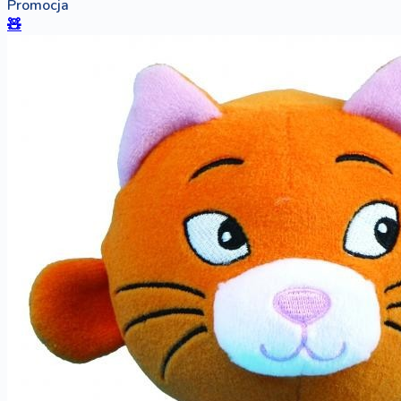
Promocja
🧸