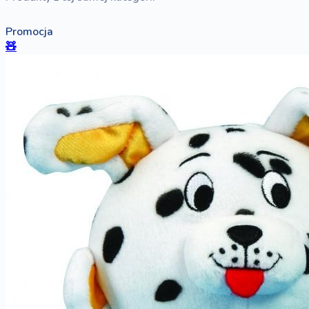
Promocja
🧸