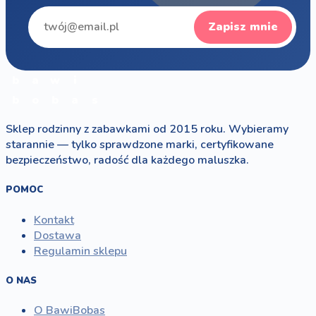
Zapisz mnie
b
a
w
i
b
o
b
a
s
Sklep rodzinny z zabawkami od 2015 roku. Wybieramy
starannie — tylko sprawdzone marki, certyfikowane
bezpieczeństwo, radość dla każdego maluszka.
POMOC
Kontakt
Dostawa
Regulamin sklepu
O NAS
O BawiBobas