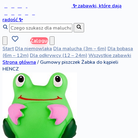
b
a
w
i
✨
zabawki, które dają
b
o
b
a
s
radość
✨
Zaloguj
Start
Dla niemowlaka
Dla malucha (3m – 6m)
Dla bobasa
(6m – 12m)
Dla odkrywcy (12 – 24m)
Wszystkie zabawki
Strona główna
/
Gumowy piszczek Żabka do kąpieli
HENCZ