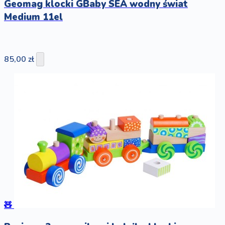
Geomag klocki GBaby SEA wodny świat
Medium 11el
85,00 zł
🧸