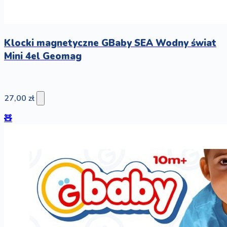
Klocki magnetyczne GBaby SEA Wodny świat
Mini 4el Geomag
27,00 zł
🧸