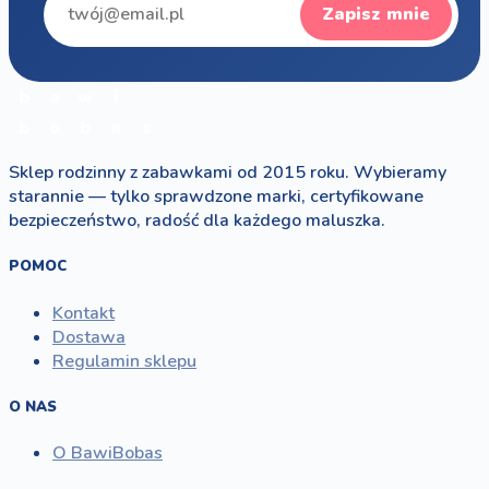
Zapisz mnie
b
a
w
i
b
o
b
a
s
Sklep rodzinny z zabawkami od 2015 roku. Wybieramy
starannie — tylko sprawdzone marki, certyfikowane
bezpieczeństwo, radość dla każdego maluszka.
POMOC
Kontakt
Dostawa
Regulamin sklepu
O NAS
O BawiBobas