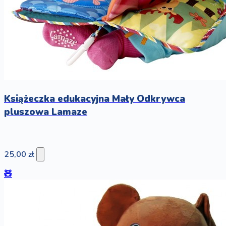
Książeczka edukacyjna Mały Odkrywca
pluszowa Lamaze
25,00 zł
🧸