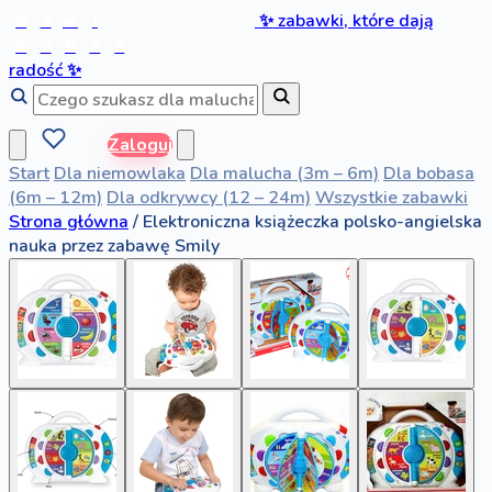
b
a
w
i
✨
zabawki, które dają
b
o
b
a
s
radość
✨
Zaloguj
Start
Dla niemowlaka
Dla malucha (3m – 6m)
Dla bobasa
(6m – 12m)
Dla odkrywcy (12 – 24m)
Wszystkie zabawki
Strona główna
/
Elektroniczna książeczka polsko-angielska
nauka przez zabawę Smily