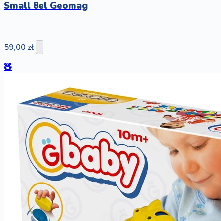
Small 8el Geomag
59,00 zł
🧸