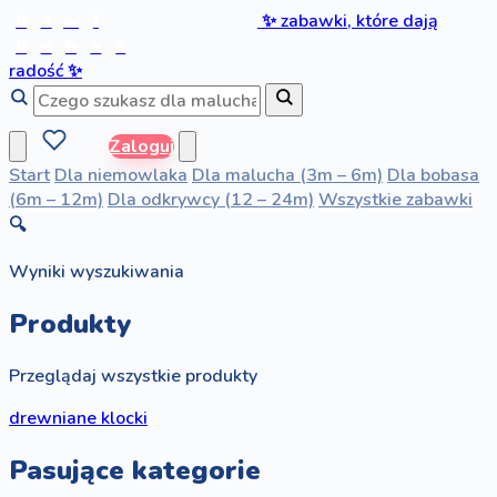
b
a
w
i
✨
zabawki, które dają
b
o
b
a
s
radość
✨
Zaloguj
Start
Dla niemowlaka
Dla malucha (3m – 6m)
Dla bobasa
(6m – 12m)
Dla odkrywcy (12 – 24m)
Wszystkie zabawki
🔍
Wyniki wyszukiwania
Produkty
Przeglądaj wszystkie produkty
drewniane klocki
Pasujące kategorie