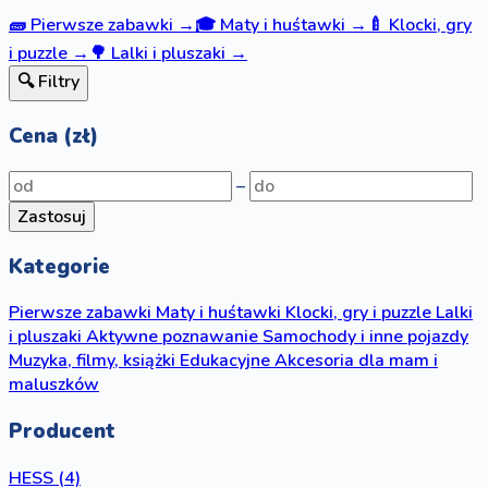
🧱
Pierwsze zabawki
→
🎓
Maty i huśtawki
→
🍼
Klocki, gry
i puzzle
→
🌳
Lalki i pluszaki
→
🔍 Filtry
Cena (zł)
–
Zastosuj
Kategorie
Pierwsze zabawki
Maty i huśtawki
Klocki, gry i puzzle
Lalki
i pluszaki
Aktywne poznawanie
Samochody i inne pojazdy
Muzyka, filmy, książki
Edukacyjne
Akcesoria dla mam i
maluszków
Producent
HESS
(4)