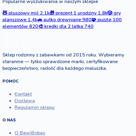
Popularne wyszukiwania w naszym sklepie
🧸
pluszowy miś
2.1k
🎁
prezent 1 urodziny
1.8k
🎲
gry
planszowe
1.4k
🚗
autko drewniane
980
🧩
puzzle 100
elementów
820
🎨
kredki dla 2 latka
740
b
a
w
i
b
o
b
a
s
Sklep rodzinny z zabawkami od 2015 roku. Wybieramy
starannie — tylko sprawdzone marki, certyfikowane
bezpieczeństwo, radość dla każdego maluszka.
POMOC
Kontakt
Dostawa
Regulamin sklepu
O NAS
O BawiBobas