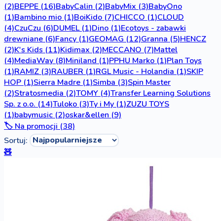
(2)
BEPPE
(16)
BabyCalin
(2)
BabyMix
(3)
BabyOno
(1)
Bambino mio
(1)
BoiKido
(7)
CHICCO
(1)
CLOUD
(4)
CzuCzu
(6)
DUMEL
(1)
Dino
(1)
Ecotoys - zabawki
drewniane
(6)
Fancy
(1)
GEOMAG
(12)
Granna
(5)
HENCZ
(2)
K's Kids
(11)
Kidimax
(2)
MECCANO
(7)
Mattel
(4)
MediaWay
(8)
Miniland
(1)
PPHU Marko
(1)
Plan Toys
(1)
RAMIZ
(3)
RAUBER
(1)
RGL Music - Holandia
(1)
SKIP
HOP
(1)
Sierra Madre
(1)
Simba
(3)
Spin Master
(2)
Stratosmedia
(2)
TOMY
(4)
Transfer Learning Solutions
Sp. z o.o.
(14)
Tuloko
(3)
Ty i My
(1)
ZUZU TOYS
(1)
babymusic
(2)
oskar&ellen
(9)
🏷️ Na promocji (38)
Sortuj:
🧸