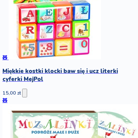
🧸
Miękkie kostki klocki baw się i ucz literki
cyferki MejPol
15,00 zł
🧸