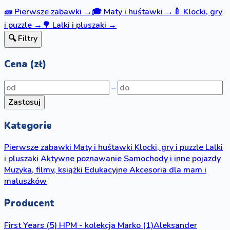
🧱
Pierwsze zabawki
→
🎓
Maty i huśtawki
→
🍼
Klocki, gry
i puzzle
→
🌳
Lalki i pluszaki
→
🔍 Filtry
Cena (zł)
–
Zastosuj
Kategorie
Pierwsze zabawki
Maty i huśtawki
Klocki, gry i puzzle
Lalki
i pluszaki
Aktywne poznawanie
Samochody i inne pojazdy
Muzyka, filmy, książki
Edukacyjne
Akcesoria dla mam i
maluszków
Producent
First Years
(5)
HPM - kolekcja Marko
(1)
Aleksander