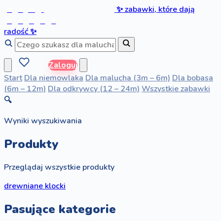
b
a
w
i
✨
zabawki, które dają
b
o
b
a
s
radość
✨
Zaloguj
Start
Dla niemowlaka
Dla malucha (3m – 6m)
Dla bobasa
(6m – 12m)
Dla odkrywcy (12 – 24m)
Wszystkie zabawki
🔍
Wyniki wyszukiwania
Produkty
Przeglądaj wszystkie produkty
drewniane klocki
Pasujące kategorie