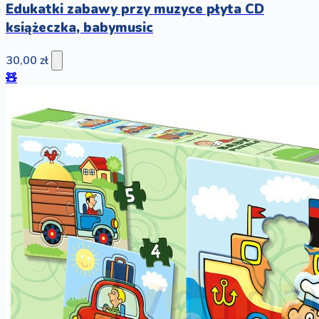
Edukatki zabawy przy muzyce płyta CD
książeczka, babymusic
30,00 zł
🧸