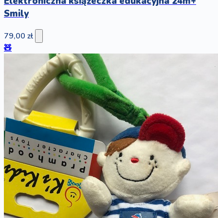
Elektroniczna książeczka edukacyjna 24m+
Smily
79,00 zł
🧸