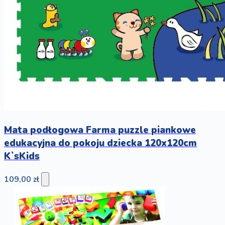
Mata podłogowa Farma puzzle piankowe
edukacyjna do pokoju dziecka 120x120cm
K`sKids
109,00 zł