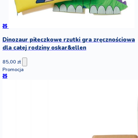
🧸
Dinozaur piłeczkowe rzutki gra zręcznościowa
dla całej rodziny oskar&ellen
85,00 zł
Promocja
🧸