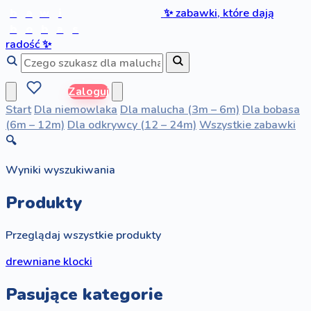
b
a
w
i
✨
zabawki, które dają
b
o
b
a
s
radość
✨
Zaloguj
Start
Dla niemowlaka
Dla malucha (3m – 6m)
Dla bobasa
(6m – 12m)
Dla odkrywcy (12 – 24m)
Wszystkie zabawki
🔍
Wyniki wyszukiwania
Produkty
Przeglądaj wszystkie produkty
drewniane klocki
Pasujące kategorie