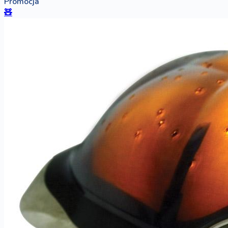
Promocja
🧸