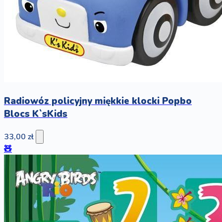
Radiowóz policyjny miękkie klocki Popbo
Blocs K`sKids
33,00 zł
🧸