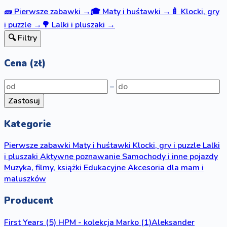
🧱
Pierwsze zabawki
→
🎓
Maty i huśtawki
→
🍼
Klocki, gry
i puzzle
→
🌳
Lalki i pluszaki
→
🔍 Filtry
Cena (zł)
–
Zastosuj
Kategorie
Pierwsze zabawki
Maty i huśtawki
Klocki, gry i puzzle
Lalki
i pluszaki
Aktywne poznawanie
Samochody i inne pojazdy
Muzyka, filmy, książki
Edukacyjne
Akcesoria dla mam i
maluszków
Producent
First Years
(5)
HPM - kolekcja Marko
(1)
Aleksander