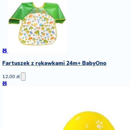
🧸
Fartuszek z rękawkami 24m+ BabyOno
12,00 zł
🧸