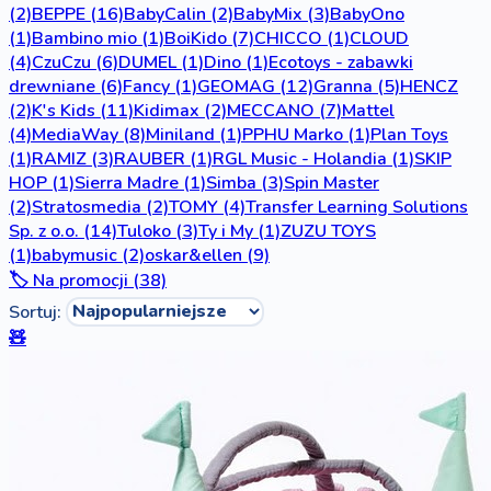
(2)
BEPPE
(16)
BabyCalin
(2)
BabyMix
(3)
BabyOno
(1)
Bambino mio
(1)
BoiKido
(7)
CHICCO
(1)
CLOUD
(4)
CzuCzu
(6)
DUMEL
(1)
Dino
(1)
Ecotoys - zabawki
drewniane
(6)
Fancy
(1)
GEOMAG
(12)
Granna
(5)
HENCZ
(2)
K's Kids
(11)
Kidimax
(2)
MECCANO
(7)
Mattel
(4)
MediaWay
(8)
Miniland
(1)
PPHU Marko
(1)
Plan Toys
(1)
RAMIZ
(3)
RAUBER
(1)
RGL Music - Holandia
(1)
SKIP
HOP
(1)
Sierra Madre
(1)
Simba
(3)
Spin Master
(2)
Stratosmedia
(2)
TOMY
(4)
Transfer Learning Solutions
Sp. z o.o.
(14)
Tuloko
(3)
Ty i My
(1)
ZUZU TOYS
(1)
babymusic
(2)
oskar&ellen
(9)
🏷️ Na promocji (38)
Sortuj:
🧸