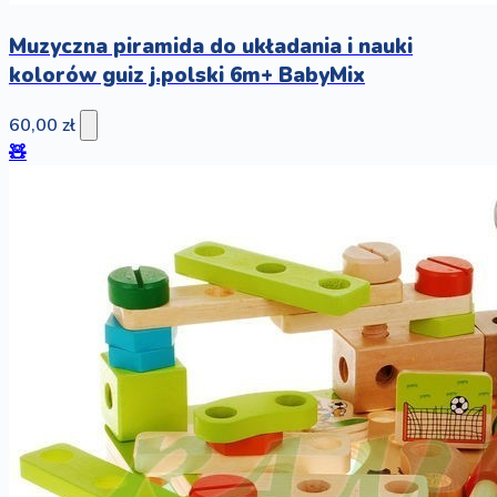
Muzyczna piramida do układania i nauki
kolorów guiz j.polski 6m+ BabyMix
60,00 zł
🧸