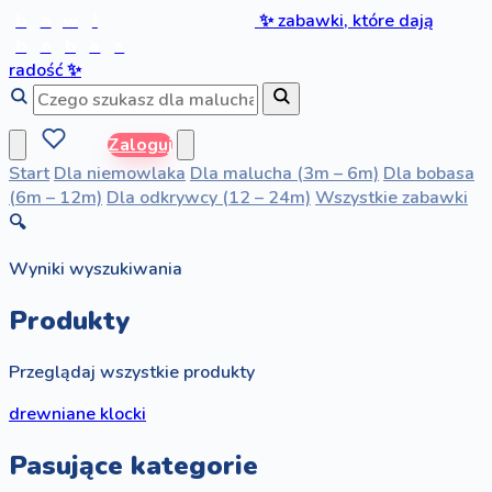
b
a
w
i
✨
zabawki, które dają
b
o
b
a
s
radość
✨
Zaloguj
Start
Dla niemowlaka
Dla malucha (3m – 6m)
Dla bobasa
(6m – 12m)
Dla odkrywcy (12 – 24m)
Wszystkie zabawki
🔍
Wyniki wyszukiwania
Produkty
Przeglądaj wszystkie produkty
drewniane klocki
Pasujące kategorie