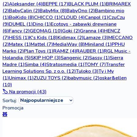
(2)
Aleksander
(4)
BEPPE
(17)
BLACK PLUM
(1)
BRIMAREX
(2)
BabyCalin
(2)
BabyMix
(8)
BabyOno
(2)
Bambino mio
(1)
BoiKido
(8)
CHICCO
(1)
CLOUD
(4)
Canpol
(1)
CzuCzu
(9)
DUMEL
(1)
Dino
(1)
Ecotoys - zabawki drewniane
(6)
Fancy
(2)
GEOMAG
(10)
Goki
(2)
Granna
(4)
HENCZ
(7)
HESS
(1)
K's Kids
(18)
Kidimax
(2)
Lamaze
(3)
MECCANO
(2)
Matex
(1)
Mattel
(7)
MediaWay
(8)
Miniland
(1)
PPHU
Marko
(2)
Plan Toys
(1)
RAMIZ
(4)
RAUBER
(1)
RGL Music -
Holandia
(5)
SKIP HOP
(3)
Sangenic
(2)
Sassy
(1)
Sierra
Madre
(1)
Simba
(4)
Stratosmedia
(1)
TOMY
(7)
Transfer
Learning Solutions Sp. z o.o.
(12)
Tuloko
(3)
Ty i My
(1)
Unimax
(1)
ZUZU TOYS
(2)
babymusic
(2)
oskar&ellen
(10)
🏷️ Na promocji (43)
Sortuj:
Promocja
🧸