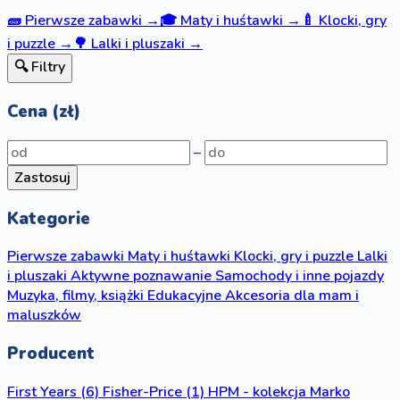
🧱
Pierwsze zabawki
→
🎓
Maty i huśtawki
→
🍼
Klocki, gry
i puzzle
→
🌳
Lalki i pluszaki
→
🔍 Filtry
Cena (zł)
–
Zastosuj
Kategorie
Pierwsze zabawki
Maty i huśtawki
Klocki, gry i puzzle
Lalki
i pluszaki
Aktywne poznawanie
Samochody i inne pojazdy
Muzyka, filmy, książki
Edukacyjne
Akcesoria dla mam i
maluszków
Producent
First Years
(6)
Fisher-Price
(1)
HPM - kolekcja Marko