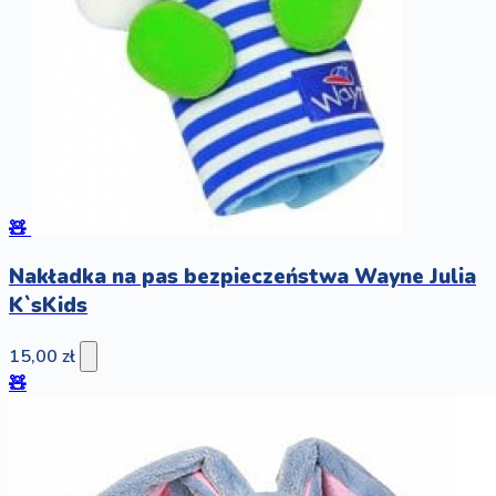
🧸
Nakładka na pas bezpieczeństwa Wayne Julia
K`sKids
15,00 zł
🧸