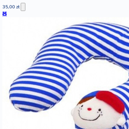
35,00 zł
🧸