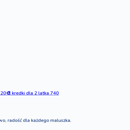
820
🎨
kredki dla 2 latka
740
wo, radość dla każdego maluszka.