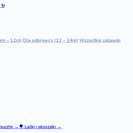
ć
✨
6m – 12m)
Dla odkrywcy (12 – 24m)
Wszystkie zabawki
 puzzle
→
🌳
Lalki i pluszaki
→