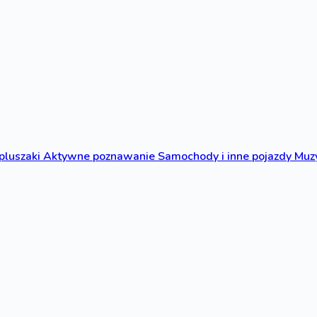
 pluszaki
Aktywne poznawanie
Samochody i inne pojazdy
Muzy