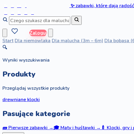
b
a
w
i
✨
zabawki, które dają radoś
b
o
b
a
s
Zaloguj
Start
Dla niemowlaka
Dla malucha (3m – 6m)
Dla bobasa (
🔍
Wyniki wyszukiwania
Produkty
Przeglądaj wszystkie produkty
drewniane klocki
Pasujące kategorie
🧱
Pierwsze zabawki
→
🎓
Maty i huśtawki
→
🍼
Klocki, gry i