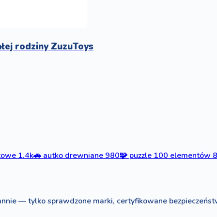
ałej rodziny ZuzuToys
szowe
1.4k
🚗
autko drewniane
980
🧩
puzzle 100 elementów
nnie — tylko sprawdzone marki, certyfikowane bezpieczeńst