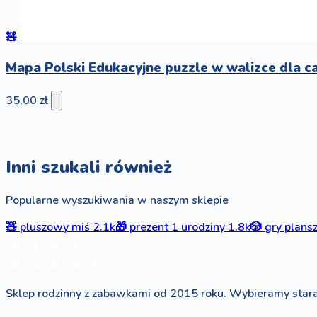
🧸
Mapa Polski Edukacyjne puzzle w walizce dla c
35,00 zł
Inni szukali również
Popularne wyszukiwania w naszym sklepie
🧸
pluszowy miś
2.1k
🎁
prezent 1 urodziny
1.8k
🎲
gry plan
b
a
w
i
b
o
b
a
s
Sklep rodzinny z zabawkami od 2015 roku. Wybieramy stara