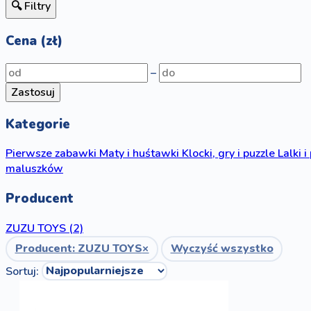
🔍 Filtry
Cena (zł)
–
Zastosuj
Kategorie
Pierwsze zabawki
Maty i huśtawki
Klocki, gry i puzzle
Lalki i
maluszków
Producent
ZUZU TOYS
(2)
Producent: ZUZU TOYS
×
Wyczyść wszystko
Sortuj: