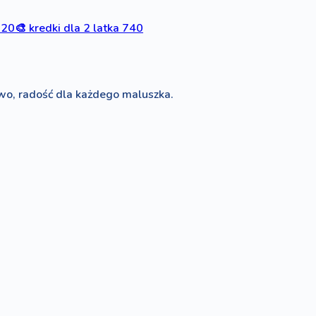
820
🎨
kredki dla 2 latka
740
wo, radość dla każdego maluszka.