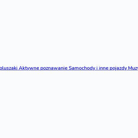
 pluszaki
Aktywne poznawanie
Samochody i inne pojazdy
Muzy