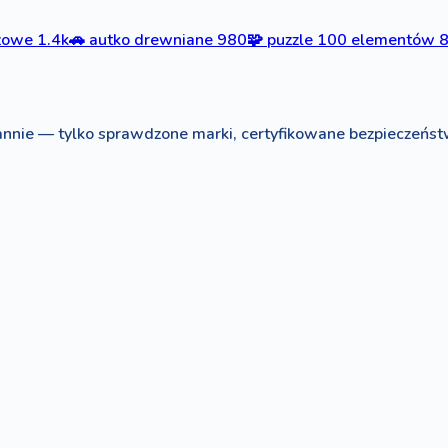
szowe
1.4k
🚗
autko drewniane
980
🧩
puzzle 100 elementów
nnie — tylko sprawdzone marki, certyfikowane bezpieczeńst