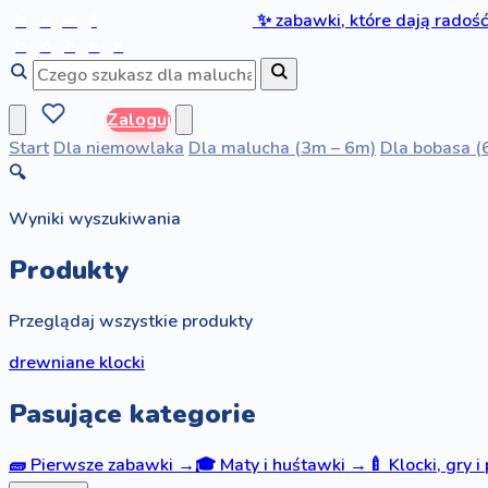
b
a
w
i
✨
zabawki, które dają radoś
b
o
b
a
s
Zaloguj
Start
Dla niemowlaka
Dla malucha (3m – 6m)
Dla bobasa (
🔍
Wyniki wyszukiwania
Produkty
Przeglądaj wszystkie produkty
drewniane klocki
Pasujące kategorie
🧱
Pierwsze zabawki
→
🎓
Maty i huśtawki
→
🍼
Klocki, gry i