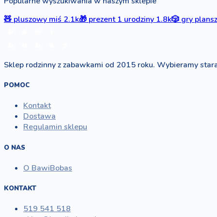
Popularne wyszukiwania w naszym sklepie
🧸
pluszowy miś
2.1k
🎁
prezent 1 urodziny
1.8k
🎲
gry plan
b
a
w
i
b
o
b
a
s
Sklep rodzinny z zabawkami od 2015 roku. Wybieramy stara
POMOC
Kontakt
Dostawa
Regulamin sklepu
O NAS
O BawiBobas
KONTAKT
519 541 518