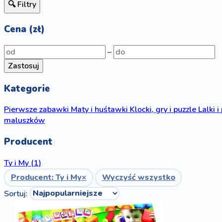
🔍 Filtry
Cena (zł)
–
Zastosuj
Kategorie
Pierwsze zabawki
Maty i huśtawki
Klocki, gry i puzzle
Lalki i
maluszków
Producent
Ty i My
(1)
Producent: Ty i My
×
Wyczyść wszystko
Sortuj: