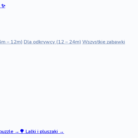
ć
✨
6m – 12m)
Dla odkrywcy (12 – 24m)
Wszystkie zabawki
 puzzle
→
🌳
Lalki i pluszaki
→