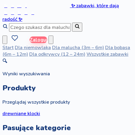
b
a
w
i
✨
zabawki, które dają
b
o
b
a
s
radość
✨
Zaloguj
Start
Dla niemowlaka
Dla malucha (3m – 6m)
Dla bobasa
(6m – 12m)
Dla odkrywcy (12 – 24m)
Wszystkie zabawki
🔍
Wyniki wyszukiwania
Produkty
Przeglądaj wszystkie produkty
drewniane klocki
Pasujące kategorie