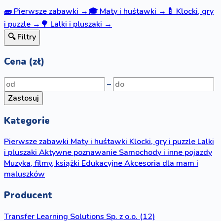
🧱
Pierwsze zabawki
→
🎓
Maty i huśtawki
→
🍼
Klocki, gry
i puzzle
→
🌳
Lalki i pluszaki
→
🔍 Filtry
Cena (zł)
–
Zastosuj
Kategorie
Pierwsze zabawki
Maty i huśtawki
Klocki, gry i puzzle
Lalki
i pluszaki
Aktywne poznawanie
Samochody i inne pojazdy
Muzyka, filmy, książki
Edukacyjne
Akcesoria dla mam i
maluszków
Producent
Transfer Learning Solutions Sp. z o.o.
(12)