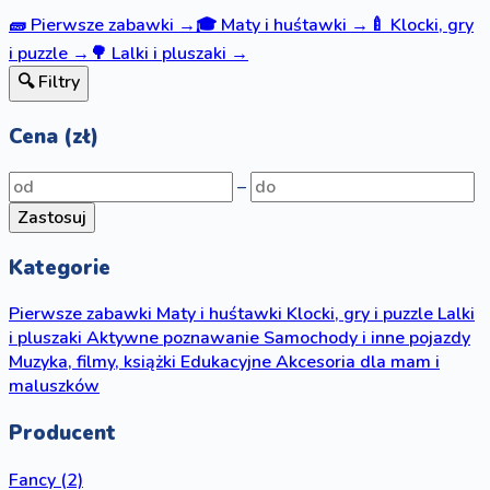
🧱
Pierwsze zabawki
→
🎓
Maty i huśtawki
→
🍼
Klocki, gry
i puzzle
→
🌳
Lalki i pluszaki
→
🔍 Filtry
Cena (zł)
–
Zastosuj
Kategorie
Pierwsze zabawki
Maty i huśtawki
Klocki, gry i puzzle
Lalki
i pluszaki
Aktywne poznawanie
Samochody i inne pojazdy
Muzyka, filmy, książki
Edukacyjne
Akcesoria dla mam i
maluszków
Producent
Fancy
(2)