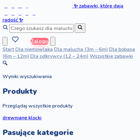
b
a
w
i
✨
zabawki, które dają
b
o
b
a
s
radość
✨
Zaloguj
Start
Dla niemowlaka
Dla malucha (3m – 6m)
Dla bobasa
(6m – 12m)
Dla odkrywcy (12 – 24m)
Wszystkie zabawki
🔍
Wyniki wyszukiwania
Produkty
Przeglądaj wszystkie produkty
drewniane klocki
Pasujące kategorie