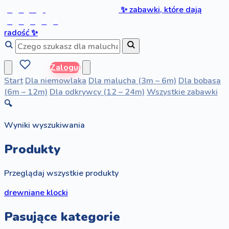
b
a
w
i
✨
zabawki, które dają
b
o
b
a
s
radość
✨
Zaloguj
Start
Dla niemowlaka
Dla malucha (3m – 6m)
Dla bobasa
(6m – 12m)
Dla odkrywcy (12 – 24m)
Wszystkie zabawki
🔍
Wyniki wyszukiwania
Produkty
Przeglądaj wszystkie produkty
drewniane klocki
Pasujące kategorie