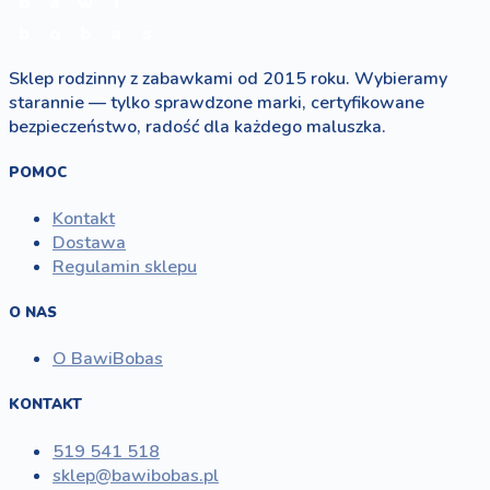
b
a
w
i
b
o
b
a
s
Sklep rodzinny z zabawkami od 2015 roku. Wybieramy
starannie — tylko sprawdzone marki, certyfikowane
bezpieczeństwo, radość dla każdego maluszka.
POMOC
Kontakt
Dostawa
Regulamin sklepu
O NAS
O BawiBobas
KONTAKT
519 541 518
sklep@bawibobas.pl