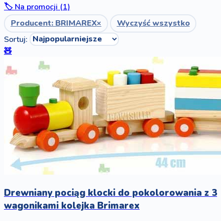
🏷️ Na promocji (1)
Producent: BRIMAREX
×
Wyczyść wszystko
Sortuj:
🧸
Drewniany pociąg klocki do pokolorowania z 3
wagonikami kolejka Brimarex