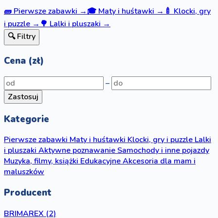
🧱
Pierwsze zabawki
→
🎓
Maty i huśtawki
→
🍼
Klocki, gry
i puzzle
→
🌳
Lalki i pluszaki
→
🔍 Filtry
Cena (zł)
–
Zastosuj
Kategorie
Pierwsze zabawki
Maty i huśtawki
Klocki, gry i puzzle
Lalki
i pluszaki
Aktywne poznawanie
Samochody i inne pojazdy
Muzyka, filmy, książki
Edukacyjne
Akcesoria dla mam i
maluszków
Producent
BRIMAREX
(2)