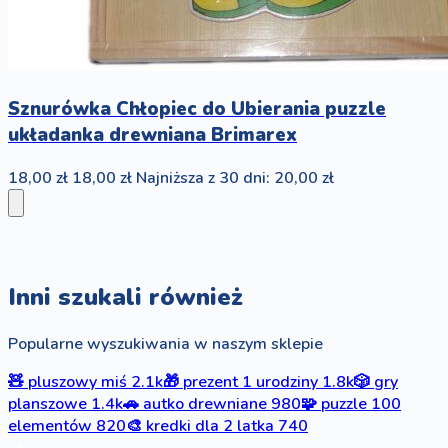
Sznurówka Chłopiec do Ubierania puzzle
układanka drewniana Brimarex
18,00 zł
18,00 zł
Najniższa z 30 dni: 20,00 zł
Inni szukali również
Popularne wyszukiwania w naszym sklepie
🧸
pluszowy miś
2.1k
🎁
prezent 1 urodziny
1.8k
🎲
gry
planszowe
1.4k
🚗
autko drewniane
980
🧩
puzzle 100
elementów
820
🎨
kredki dla 2 latka
740