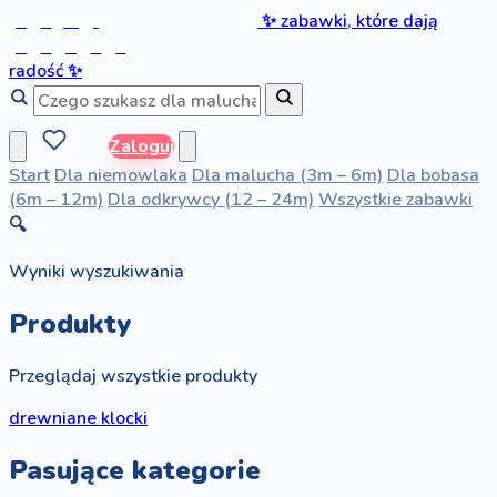
b
a
w
i
✨
zabawki, które dają
b
o
b
a
s
radość
✨
Zaloguj
Start
Dla niemowlaka
Dla malucha (3m – 6m)
Dla bobasa
(6m – 12m)
Dla odkrywcy (12 – 24m)
Wszystkie zabawki
🔍
Wyniki wyszukiwania
Produkty
Przeglądaj wszystkie produkty
drewniane klocki
Pasujące kategorie