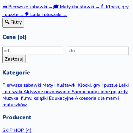
🧱
Pierwsze zabawki
→
🎓
Maty i huśtawki
→
🍼
Klocki, gry
i puzzle
→
🌳
Lalki i pluszaki
→
🔍 Filtry
Cena (zł)
–
Zastosuj
Kategorie
Pierwsze zabawki
Maty i huśtawki
Klocki, gry i puzzle
Lalki
i pluszaki
Aktywne poznawanie
Samochody i inne pojazdy
Muzyka, filmy, książki
Edukacyjne
Akcesoria dla mam i
maluszków
Producent
SKIP HOP
(4)