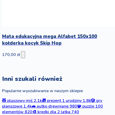
Mata edukacyjna mega Alfabet 150x100
kołderka kocyk Skip Hop
170,00 zł
Inni szukali również
Popularne wyszukiwania w naszym sklepie
🧸
pluszowy miś
2.1k
🎁
prezent 1 urodziny
1.8k
🎲
gry
planszowe
1.4k
🚗
autko drewniane
980
🧩
puzzle 100
elementów
820
🎨
kredki dla 2 latka
740