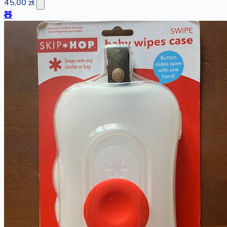
45,00 zł
🧸