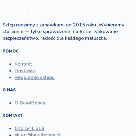
b
a
w
i
b
o
b
a
s
Sklep rodzinny z zabawkami od 2015 roku. Wybieramy
starannie — tylko sprawdzone marki, certyfikowane
bezpieczeństwo, radość dla każdego maluszka.
POMOC
Kontakt
Dostawa
Regulamin sklepu
O NAS
O BawiBobas
KONTAKT
519 541 518
sklep@bawibobas.pl