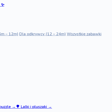
ć
✨
6m – 12m)
Dla odkrywcy (12 – 24m)
Wszystkie zabawki
 puzzle
→
🌳
Lalki i pluszaki
→