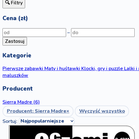
🔍 Filtry
Cena (zł)
–
Zastosuj
Kategorie
Pierwsze zabawki
Maty i huśtawki
Klocki, gry i puzzle
Lalki i
maluszków
Producent
Sierra Madre
(6)
Producent: Sierra Madre
×
Wyczyść wszystko
Sortuj: