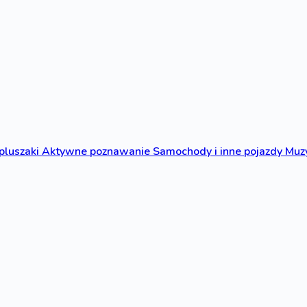
 pluszaki
Aktywne poznawanie
Samochody i inne pojazdy
Muzy