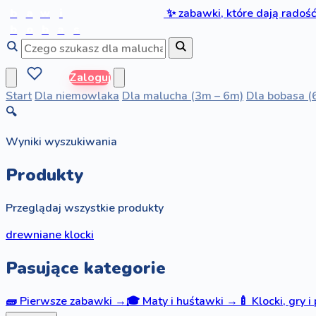
b
a
w
i
✨
zabawki, które dają radoś
b
o
b
a
s
Zaloguj
Start
Dla niemowlaka
Dla malucha (3m – 6m)
Dla bobasa (
🔍
Wyniki wyszukiwania
Produkty
Przeglądaj wszystkie produkty
drewniane klocki
Pasujące kategorie
🧱
Pierwsze zabawki
→
🎓
Maty i huśtawki
→
🍼
Klocki, gry i