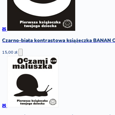
🧸
Czarno-biała kontrastowa książeczka BANAN O
15,00 zł
🧸