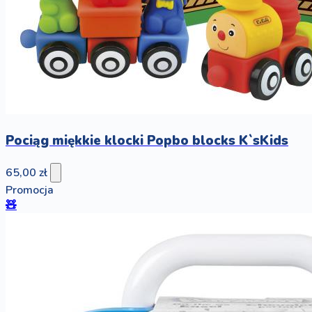
Pociąg miękkie klocki Popbo blocks K`sKids
65,00 zł
Promocja
🧸