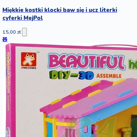
Miękkie kostki klocki baw się i ucz literki
cyferki MejPol
15,00 zł
🧸