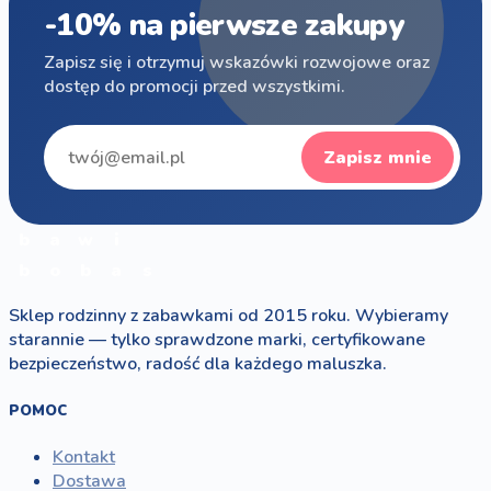
-10% na pierwsze zakupy
Zapisz się i otrzymuj wskazówki rozwojowe oraz
dostęp do promocji przed wszystkimi.
Zapisz mnie
b
a
w
i
b
o
b
a
s
Sklep rodzinny z zabawkami od 2015 roku. Wybieramy
starannie — tylko sprawdzone marki, certyfikowane
bezpieczeństwo, radość dla każdego maluszka.
POMOC
Kontakt
Dostawa