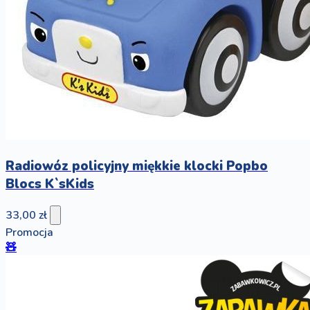
Radiowóz policyjny miękkie klocki Popbo
Blocs K`sKids
33,00 zł
Promocja
🧸