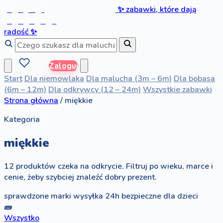
b
a
w
i
✨
zabawki, które dają
b
o
b
a
s
radość
✨
Zaloguj
Start
Dla niemowlaka
Dla malucha (3m – 6m)
Dla bobasa
(6m – 12m)
Dla odkrywcy (12 – 24m)
Wszystkie zabawki
Strona główna
/
miękkie
Kategoria
miękkie
12 produktów czeka na odkrycie. Filtruj po wieku, marce i
cenie, żeby szybciej znaleźć dobry prezent.
sprawdzone marki
wysyłka 24h
bezpieczne dla dzieci
🧱
Wszystko