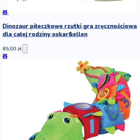
🧸
Dinozaur piłeczkowe rzutki gra zręcznościowa
dla całej rodziny oskar&ellen
85,00 zł
🧸