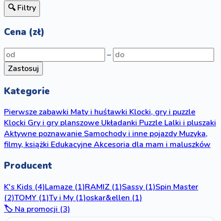
🔍 Filtry
Cena (zł)
–
Zastosuj
Kategorie
Pierwsze zabawki
Maty i huśtawki
Klocki, gry i puzzle
Klocki
Gry i gry planszowe
Układanki
Puzzle
Lalki i pluszaki
Aktywne poznawanie
Samochody i inne pojazdy
Muzyka,
filmy, książki
Edukacyjne
Akcesoria dla mam i maluszków
Producent
K's Kids
(4)
Lamaze
(1)
RAMIZ
(1)
Sassy
(1)
Spin Master
(2)
TOMY
(1)
Ty i My
(1)
oskar&ellen
(1)
🏷️ Na promocji (3)