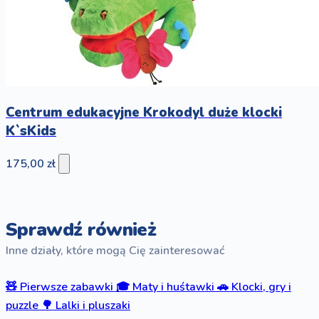
Centrum edukacyjne Krokodyl duże klocki
K`sKids
175,00 zł
Sprawdź również
Inne działy, które mogą Cię zainteresować
🧸
Pierwsze zabawki
🎓
Maty i huśtawki
🚗
Klocki, gry i
puzzle
🌳
Lalki i pluszaki