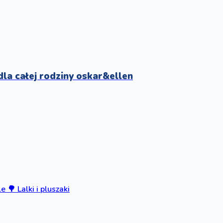
la całej rodziny oskar&ellen
le
🌳
Lalki i pluszaki