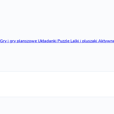
Gry i gry planszowe
Układanki
Puzzle
Lalki i pluszaki
Aktywne