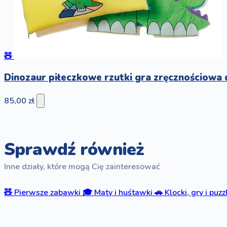
🧸
Dinozaur piłeczkowe rzutki gra zręcznościowa d
85,00 zł
Sprawdź również
Inne działy, które mogą Cię zainteresować
🧸
Pierwsze zabawki
🎓
Maty i huśtawki
🚗
Klocki, gry i puzz