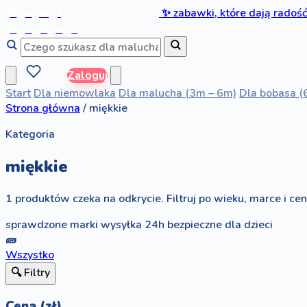
b
a
w
i
✨
zabawki, które dają radoś
b
o
b
a
s
Zaloguj
Start
Dla niemowlaka
Dla malucha (3m – 6m)
Dla bobasa (
Strona główna
/
miękkie
Kategoria
miękkie
1 produktów czeka na odkrycie. Filtruj po wieku, marce i ceni
sprawdzone marki
wysyłka 24h
bezpieczne dla dzieci
🧱
Wszystko
🔍 Filtry
Cena (zł)