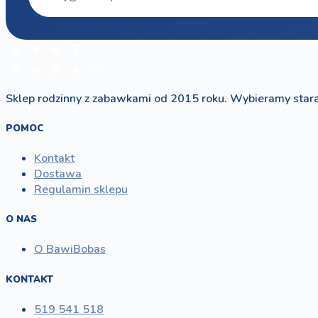
b
a
w
i
b
o
b
a
s
Sklep rodzinny z zabawkami od 2015 roku. Wybieramy stara
POMOC
Kontakt
Dostawa
Regulamin sklepu
O NAS
O BawiBobas
KONTAKT
519 541 518