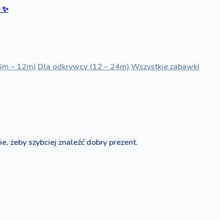
ć
✨
6m – 12m)
Dla odkrywcy (12 – 24m)
Wszystkie zabawki
e, żeby szybciej znaleźć dobry prezent.