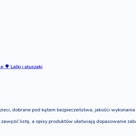
le
🌳
Lalki i pluszaki
zieci, dobrane pod kątem bezpieczeństwa, jakości wykonania i
o zawęzić listę, a opisy produktów ułatwiają dopasowanie za