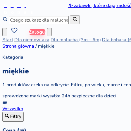
b
a
w
i
✨
zabawki, które dają radoś
b
o
b
a
s
Zaloguj
Start
Dla niemowlaka
Dla malucha (3m – 6m)
Dla bobasa (
Strona główna
/
miękkie
Kategoria
miękkie
1 produktów czeka na odkrycie. Filtruj po wieku, marce i ceni
sprawdzone marki
wysyłka 24h
bezpieczne dla dzieci
🧱
Wszystko
🔍 Filtry
Cena (zł)