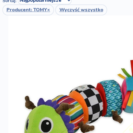
Sortuj:
Producent: TOMY
×
Wyczyść wszystko