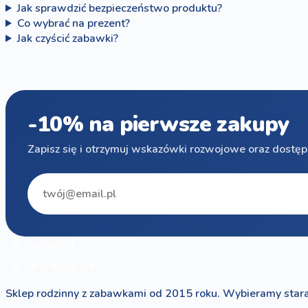
Jak sprawdzić bezpieczeństwo produktu?
Co wybrać na prezent?
Jak czyścić zabawki?
-10% na pierwsze zakupy
Zapisz się i otrzymuj wskazówki rozwojowe oraz dostęp
b
a
w
i
b
o
b
a
s
Sklep rodzinny z zabawkami od 2015 roku. Wybieramy stara