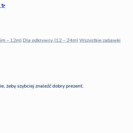
ć
✨
6m – 12m)
Dla odkrywcy (12 – 24m)
Wszystkie zabawki
e, żeby szybciej znaleźć dobry prezent.