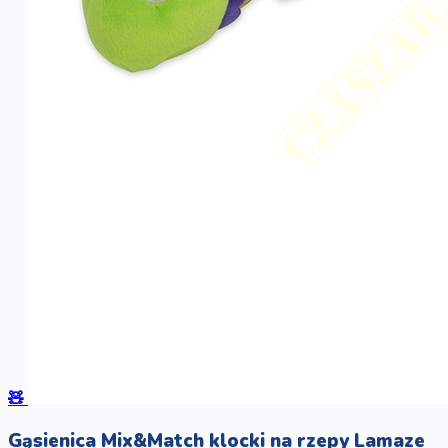
🧸
Gąsienica Mix&Match klocki na rzepy Lamaze