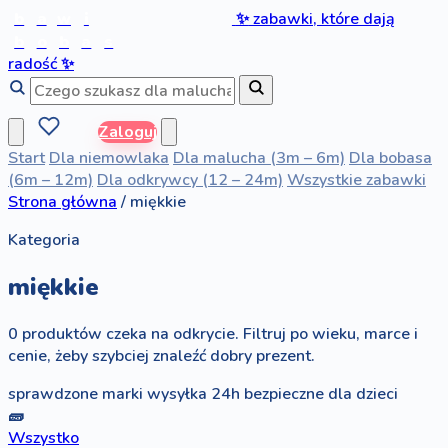
b
a
w
i
✨
zabawki, które dają
b
o
b
a
s
radość
✨
Zaloguj
Start
Dla niemowlaka
Dla malucha (3m – 6m)
Dla bobasa
(6m – 12m)
Dla odkrywcy (12 – 24m)
Wszystkie zabawki
Strona główna
/
miękkie
Kategoria
miękkie
0 produktów czeka na odkrycie. Filtruj po wieku, marce i
cenie, żeby szybciej znaleźć dobry prezent.
sprawdzone marki
wysyłka 24h
bezpieczne dla dzieci
🧱
Wszystko