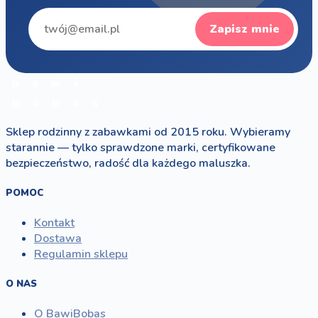
Zapisz mnie
b
a
w
i
b
o
b
a
s
Sklep rodzinny z zabawkami od 2015 roku. Wybieramy
starannie — tylko sprawdzone marki, certyfikowane
bezpieczeństwo, radość dla każdego maluszka.
POMOC
Kontakt
Dostawa
Regulamin sklepu
O NAS
O BawiBobas