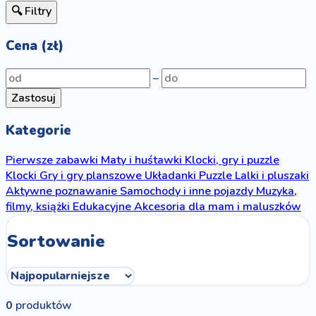
🔍 Filtry
Cena (zł)
–
Zastosuj
Kategorie
Pierwsze zabawki
Maty i huśtawki
Klocki, gry i puzzle
Klocki
Gry i gry planszowe
Układanki
Puzzle
Lalki i pluszaki
Aktywne poznawanie
Samochody i inne pojazdy
Muzyka,
filmy, książki
Edukacyjne
Akcesoria dla mam i maluszków
Sortowanie
0
produktów