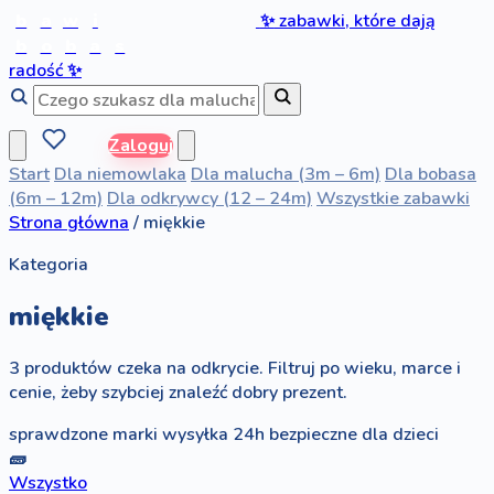
b
a
w
i
✨
zabawki, które dają
b
o
b
a
s
radość
✨
Zaloguj
Start
Dla niemowlaka
Dla malucha (3m – 6m)
Dla bobasa
(6m – 12m)
Dla odkrywcy (12 – 24m)
Wszystkie zabawki
Strona główna
/
miękkie
Kategoria
miękkie
3 produktów czeka na odkrycie. Filtruj po wieku, marce i
cenie, żeby szybciej znaleźć dobry prezent.
sprawdzone marki
wysyłka 24h
bezpieczne dla dzieci
🧱
Wszystko