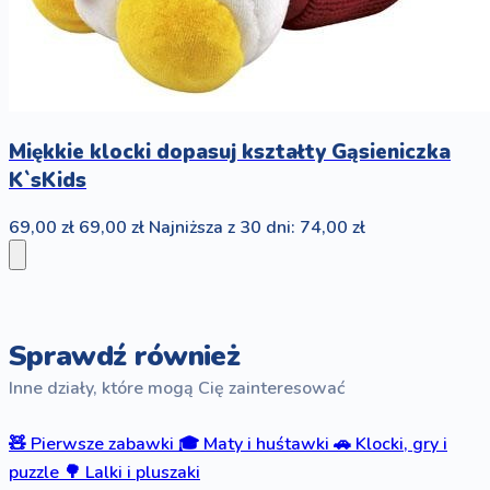
Miękkie klocki dopasuj kształty Gąsieniczka
K`sKids
69,00 zł
69,00 zł
Najniższa z 30 dni: 74,00 zł
Sprawdź również
Inne działy, które mogą Cię zainteresować
🧸
Pierwsze zabawki
🎓
Maty i huśtawki
🚗
Klocki, gry i
puzzle
🌳
Lalki i pluszaki