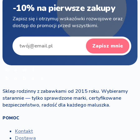
-10% na pierwsze zakupy
Zapisz się i otrzymuj wskazówki rozwojowe oraz
dostęp do promocji przed wszystkimi.
Zapisz mnie
b
a
w
i
b
o
b
a
s
Sklep rodzinny z zabawkami od 2015 roku. Wybieramy
starannie — tylko sprawdzone marki, certyfikowane
bezpieczeństwo, radość dla każdego maluszka.
POMOC
Kontakt
Dostawa