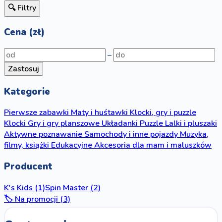
🔍 Filtry
Cena (zł)
–
Zastosuj
Kategorie
Pierwsze zabawki
Maty i huśtawki
Klocki, gry i puzzle
Klocki
Gry i gry planszowe
Układanki
Puzzle
Lalki i pluszaki
Aktywne poznawanie
Samochody i inne pojazdy
Muzyka,
filmy, książki
Edukacyjne
Akcesoria dla mam i maluszków
Producent
K's Kids
(1)
Spin Master
(2)
🏷️ Na promocji (3)