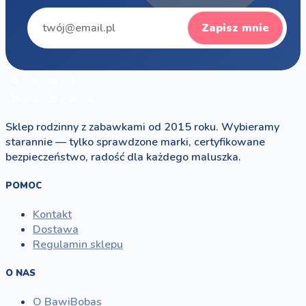
Zapisz mnie
b
a
w
i
b
o
b
a
s
Sklep rodzinny z zabawkami od 2015 roku. Wybieramy
starannie — tylko sprawdzone marki, certyfikowane
bezpieczeństwo, radość dla każdego maluszka.
POMOC
Kontakt
Dostawa
Regulamin sklepu
O NAS
O BawiBobas