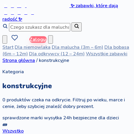
b
a
w
i
✨
zabawki, które dają
b
o
b
a
s
radość
✨
Zaloguj
Start
Dla niemowlaka
Dla malucha (3m – 6m)
Dla bobasa
(6m – 12m)
Dla odkrywcy (12 – 24m)
Wszystkie zabawki
Strona główna
/
konstrukcyjne
Kategoria
konstrukcyjne
0 produktów czeka na odkrycie. Filtruj po wieku, marce i
cenie, żeby szybciej znaleźć dobry prezent.
sprawdzone marki
wysyłka 24h
bezpieczne dla dzieci
🧱
Wszystko