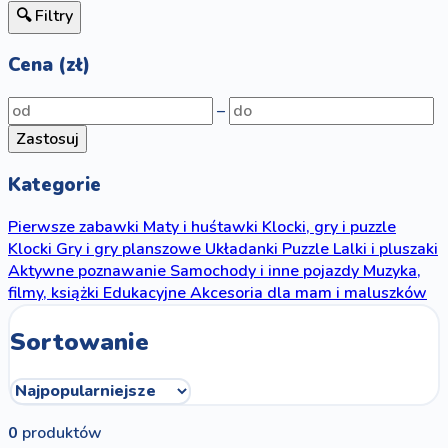
🔍 Filtry
Cena (zł)
–
Zastosuj
Kategorie
Pierwsze zabawki
Maty i huśtawki
Klocki, gry i puzzle
Klocki
Gry i gry planszowe
Układanki
Puzzle
Lalki i pluszaki
Aktywne poznawanie
Samochody i inne pojazdy
Muzyka,
filmy, książki
Edukacyjne
Akcesoria dla mam i maluszków
Sortowanie
0
produktów