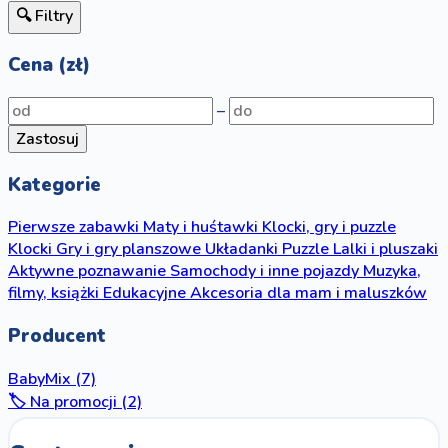
🔍 Filtry
Cena (zł)
–
Zastosuj
Kategorie
Pierwsze zabawki
Maty i huśtawki
Klocki, gry i puzzle
Klocki
Gry i gry planszowe
Układanki
Puzzle
Lalki i pluszaki
Aktywne poznawanie
Samochody i inne pojazdy
Muzyka,
filmy, książki
Edukacyjne
Akcesoria dla mam i maluszków
Producent
BabyMix
(7)
🏷️ Na promocji (2)