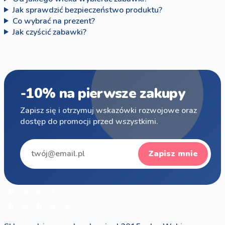
Jak sprawdzić bezpieczeństwo produktu?
Co wybrać na prezent?
Jak czyścić zabawki?
-10% na pierwsze zakupy
Zapisz się i otrzymuj wskazówki rozwojowe oraz
dostęp do promocji przed wszystkimi.
Zapisz mnie
b
a
w
i
b
o
b
a
s