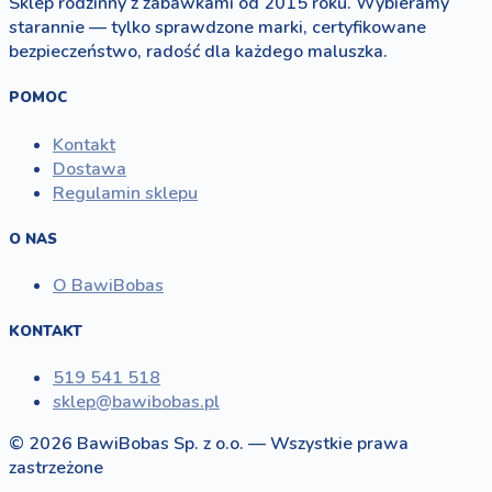
Sklep rodzinny z zabawkami od 2015 roku. Wybieramy
starannie — tylko sprawdzone marki, certyfikowane
bezpieczeństwo, radość dla każdego maluszka.
POMOC
Kontakt
Dostawa
Regulamin sklepu
O NAS
O BawiBobas
KONTAKT
519 541 518
sklep@bawibobas.pl
© 2026 BawiBobas Sp. z o.o. — Wszystkie prawa
zastrzeżone