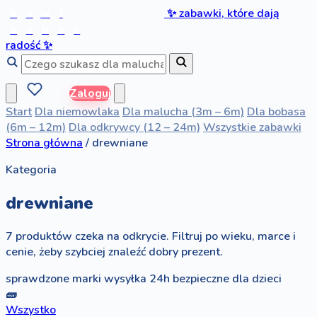
b
a
w
i
✨
zabawki, które dają
b
o
b
a
s
radość
✨
Zaloguj
Start
Dla niemowlaka
Dla malucha (3m – 6m)
Dla bobasa
(6m – 12m)
Dla odkrywcy (12 – 24m)
Wszystkie zabawki
Strona główna
/
drewniane
Kategoria
drewniane
7 produktów czeka na odkrycie. Filtruj po wieku, marce i
cenie, żeby szybciej znaleźć dobry prezent.
sprawdzone marki
wysyłka 24h
bezpieczne dla dzieci
🧱
Wszystko