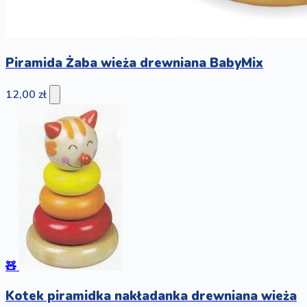
Piramida Żaba wieża drewniana BabyMix
12,00 zł
🧸
Kotek piramidka nakładanka drewniana wieża