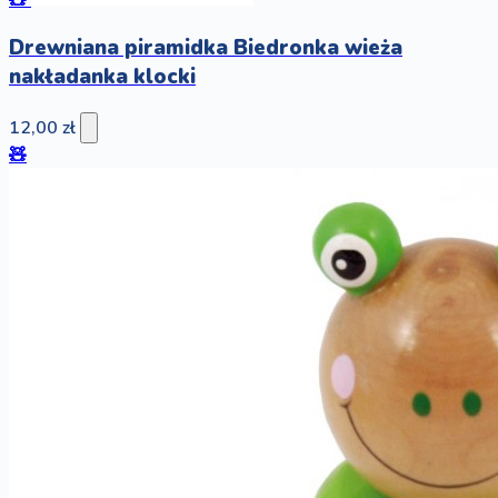
🧸
Drewniana piramidka Biedronka wieża
nakładanka klocki
12,00 zł
🧸