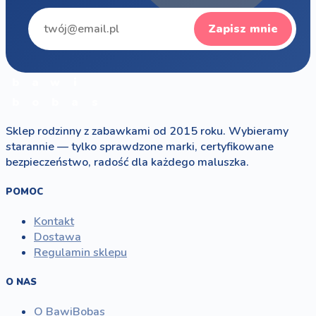
Zapisz mnie
b
a
w
i
b
o
b
a
s
Sklep rodzinny z zabawkami od 2015 roku. Wybieramy
starannie — tylko sprawdzone marki, certyfikowane
bezpieczeństwo, radość dla każdego maluszka.
POMOC
Kontakt
Dostawa
Regulamin sklepu
O NAS
O BawiBobas