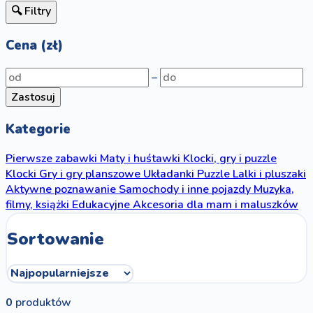
🔍 Filtry
Cena (zł)
–
Zastosuj
Kategorie
Pierwsze zabawki
Maty i huśtawki
Klocki, gry i puzzle
Klocki
Gry i gry planszowe
Układanki
Puzzle
Lalki i pluszaki
Aktywne poznawanie
Samochody i inne pojazdy
Muzyka,
filmy, książki
Edukacyjne
Akcesoria dla mam i maluszków
Sortowanie
0
produktów