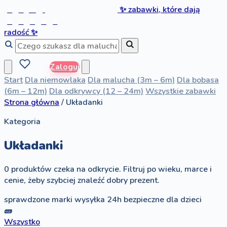
b
a
w
i
✨
zabawki, które dają
b
o
b
a
s
radość
✨
Zaloguj
Start
Dla niemowlaka
Dla malucha (3m – 6m)
Dla bobasa
(6m – 12m)
Dla odkrywcy (12 – 24m)
Wszystkie zabawki
Strona główna
/
Układanki
Kategoria
Układanki
0 produktów czeka na odkrycie. Filtruj po wieku, marce i
cenie, żeby szybciej znaleźć dobry prezent.
sprawdzone marki
wysyłka 24h
bezpieczne dla dzieci
🧱
Wszystko