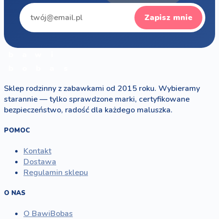
Zapisz mnie
b
a
w
i
b
o
b
a
s
Sklep rodzinny z zabawkami od 2015 roku. Wybieramy
starannie — tylko sprawdzone marki, certyfikowane
bezpieczeństwo, radość dla każdego maluszka.
POMOC
Kontakt
Dostawa
Regulamin sklepu
O NAS
O BawiBobas