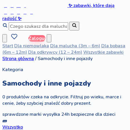
b
a
w
i
✨
zabawki, które dają
b
o
b
a
s
radość
✨
Zaloguj
Start
Dla niemowlaka
Dla malucha (3m – 6m)
Dla bobasa
(6m – 12m)
Dla odkrywcy (12 – 24m)
Wszystkie zabawki
Strona główna
/
Samochody i inne pojazdy
Kategoria
Samochody i inne pojazdy
0 produktów czeka na odkrycie. Filtruj po wieku, marce i
cenie, żeby szybciej znaleźć dobry prezent.
sprawdzone marki
wysyłka 24h
bezpieczne dla dzieci
🧱
Wszystko