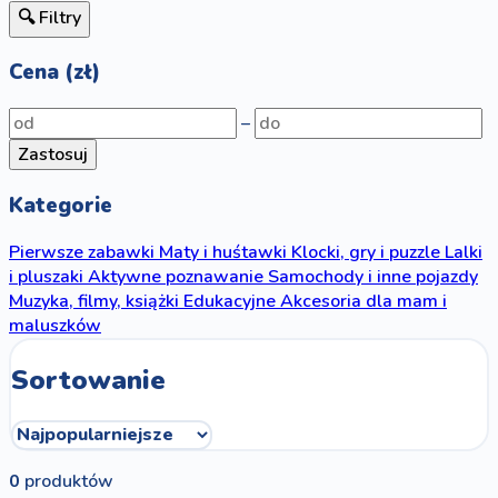
🔍 Filtry
Cena (zł)
–
Zastosuj
Kategorie
Pierwsze zabawki
Maty i huśtawki
Klocki, gry i puzzle
Lalki
i pluszaki
Aktywne poznawanie
Samochody i inne pojazdy
Muzyka, filmy, książki
Edukacyjne
Akcesoria dla mam i
maluszków
Sortowanie
0
produktów