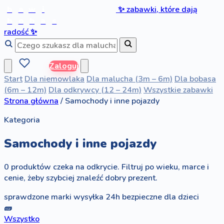
b
a
w
i
✨
zabawki, które dają
b
o
b
a
s
radość
✨
Zaloguj
Start
Dla niemowlaka
Dla malucha (3m – 6m)
Dla bobasa
(6m – 12m)
Dla odkrywcy (12 – 24m)
Wszystkie zabawki
Strona główna
/
Samochody i inne pojazdy
Kategoria
Samochody i inne pojazdy
0 produktów czeka na odkrycie. Filtruj po wieku, marce i
cenie, żeby szybciej znaleźć dobry prezent.
sprawdzone marki
wysyłka 24h
bezpieczne dla dzieci
🧱
Wszystko