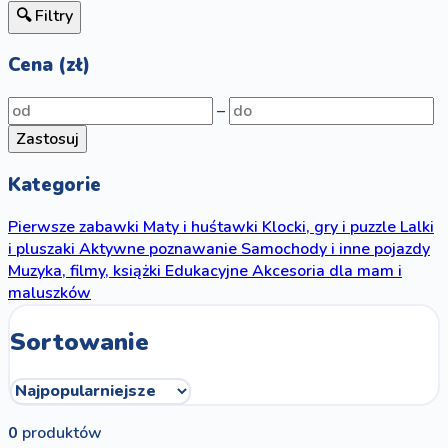
🔍 Filtry
Cena (zł)
–
Zastosuj
Kategorie
Pierwsze zabawki
Maty i huśtawki
Klocki, gry i puzzle
Lalki
i pluszaki
Aktywne poznawanie
Samochody i inne pojazdy
Muzyka, filmy, książki
Edukacyjne
Akcesoria dla mam i
maluszków
Sortowanie
0
produktów