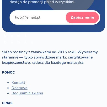
dostęp do promocji przed wszystkimi.
Zapisz mnie
b
a
w
i
b
o
b
a
s
Sklep rodzinny z zabawkami od 2015 roku. Wybieramy
starannie — tylko sprawdzone marki, certyfikowane
bezpieczeństwo, radość dla każdego maluszka.
POMOC
Kontakt
Dostawa
Regulamin sklepu
O NAS