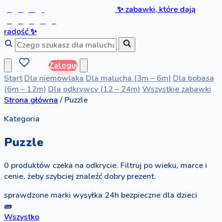
b
a
w
i
✨
zabawki, które dają
b
o
b
a
s
radość
✨
Zaloguj
Start
Dla niemowlaka
Dla malucha (3m – 6m)
Dla bobasa
(6m – 12m)
Dla odkrywcy (12 – 24m)
Wszystkie zabawki
Strona główna
/
Puzzle
Kategoria
Puzzle
0 produktów czeka na odkrycie. Filtruj po wieku, marce i
cenie, żeby szybciej znaleźć dobry prezent.
sprawdzone marki
wysyłka 24h
bezpieczne dla dzieci
🧱
Wszystko