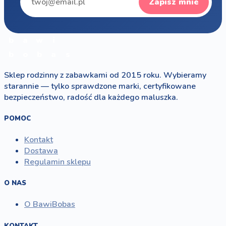
Zapisz mnie
b
a
w
i
b
o
b
a
s
Sklep rodzinny z zabawkami od 2015 roku. Wybieramy
starannie — tylko sprawdzone marki, certyfikowane
bezpieczeństwo, radość dla każdego maluszka.
POMOC
Kontakt
Dostawa
Regulamin sklepu
O NAS
O BawiBobas
KONTAKT