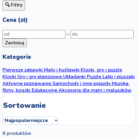
🔍 Filtry
Cena (zł)
–
Zastosuj
Kategorie
Pierwsze zabawki
Maty i huśtawki
Klocki, gry i puzzle
Klocki
Gry i gry planszowe
Układanki
Puzzle
Lalki i pluszaki
Aktywne poznawanie
Samochody i inne pojazdy
Muzyka,
filmy, książki
Edukacyjne
Akcesoria dla mam i maluszków
Sortowanie
0
produktów