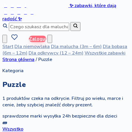
b
a
w
i
✨
zabawki, które dają
b
o
b
a
s
radość
✨
Zaloguj
Start
Dla niemowlaka
Dla malucha (3m – 6m)
Dla bobasa
(6m – 12m)
Dla odkrywcy (12 – 24m)
Wszystkie zabawki
Strona główna
/
Puzzle
Kategoria
Puzzle
1 produktów czeka na odkrycie. Filtruj po wieku, marce i
cenie, żeby szybciej znaleźć dobry prezent.
sprawdzone marki
wysyłka 24h
bezpieczne dla dzieci
🧱
Wszystko