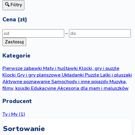
🔍 Filtry
Cena (zł)
–
Zastosuj
Kategorie
Pierwsze zabawki
Maty i huśtawki
Klocki, gry i puzzle
Klocki
Gry i gry planszowe
Układanki
Puzzle
Lalki i pluszaki
Aktywne poznawanie
Samochody i inne pojazdy
Muzyka,
filmy, książki
Edukacyjne
Akcesoria dla mam i maluszków
Producent
Ty i My
(1)
Sortowanie