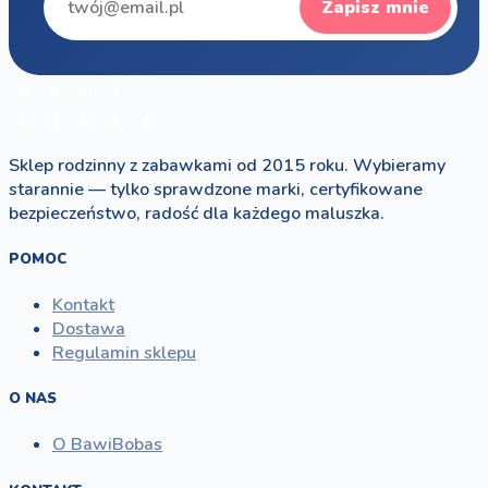
Zapisz mnie
b
a
w
i
b
o
b
a
s
Sklep rodzinny z zabawkami od 2015 roku. Wybieramy
starannie — tylko sprawdzone marki, certyfikowane
bezpieczeństwo, radość dla każdego maluszka.
POMOC
Kontakt
Dostawa
Regulamin sklepu
O NAS
O BawiBobas