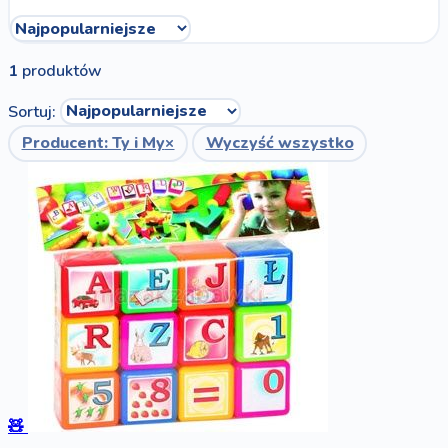
1
produktów
Sortuj:
Producent: Ty i My
×
Wyczyść wszystko
🧸