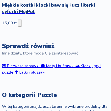
Miękkie kostki klocki baw się i ucz literki
cyferki MejPol
15,00 zł
Sprawdź również
Inne działy, które mogą Cię zainteresować
🧸
Pierwsze zabawki
🎓
Maty i huśtawki
🚗
Klocki, gry i
puzzle
🌳
Lalki i pluszaki
O kategorii Puzzle
W tej kategorii znajdziesz starannie wybrane produkty dla