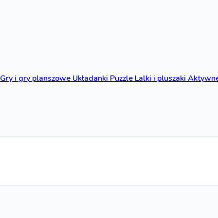
Gry i gry planszowe
Układanki
Puzzle
Lalki i pluszaki
Aktywne