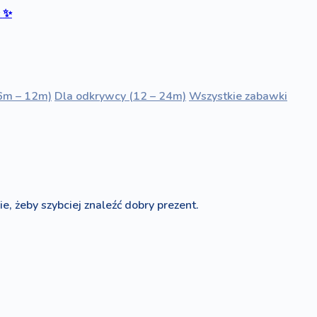
ć
✨
6m – 12m)
Dla odkrywcy (12 – 24m)
Wszystkie zabawki
e, żeby szybciej znaleźć dobry prezent.