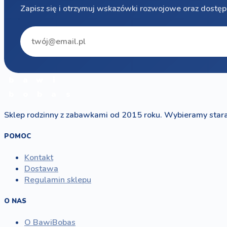
Zapisz się i otrzymuj wskazówki rozwojowe oraz dostęp
b
a
w
i
b
o
b
a
s
Sklep rodzinny z zabawkami od 2015 roku. Wybieramy stara
POMOC
Kontakt
Dostawa
Regulamin sklepu
O NAS
O BawiBobas