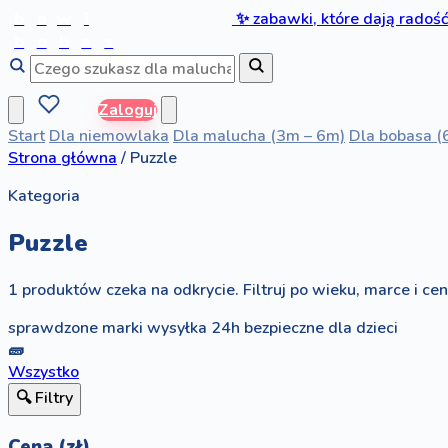
b
a
w
i
✨
zabawki, które dają radoś
b
o
b
a
s
Zaloguj
Start
Dla niemowlaka
Dla malucha (3m – 6m)
Dla bobasa (
Strona główna
/
Puzzle
Kategoria
Puzzle
1 produktów czeka na odkrycie. Filtruj po wieku, marce i ceni
sprawdzone marki
wysyłka 24h
bezpieczne dla dzieci
🧱
Wszystko
🔍 Filtry
Cena (zł)