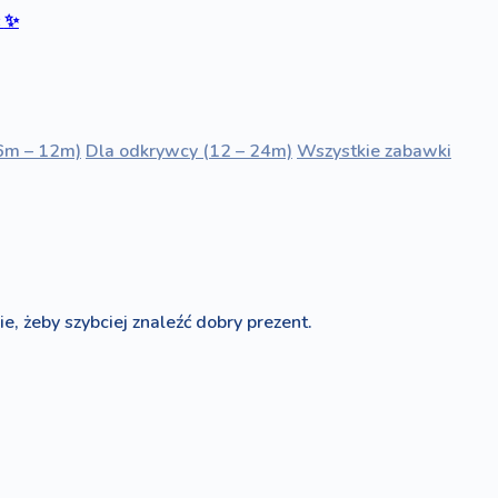
ć
✨
6m – 12m)
Dla odkrywcy (12 – 24m)
Wszystkie zabawki
e, żeby szybciej znaleźć dobry prezent.