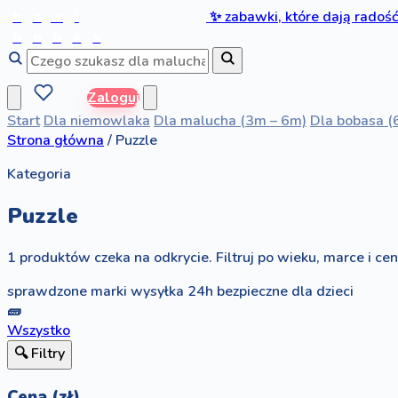
b
a
w
i
✨
zabawki, które dają radoś
b
o
b
a
s
Zaloguj
Start
Dla niemowlaka
Dla malucha (3m – 6m)
Dla bobasa (
Strona główna
/
Puzzle
Kategoria
Puzzle
1 produktów czeka na odkrycie. Filtruj po wieku, marce i ceni
sprawdzone marki
wysyłka 24h
bezpieczne dla dzieci
🧱
Wszystko
🔍 Filtry
Cena (zł)