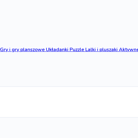
Gry i gry planszowe
Układanki
Puzzle
Lalki i pluszaki
Aktywne