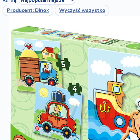
Sortuj:
Producent: Dino
×
Wyczyść wszystko