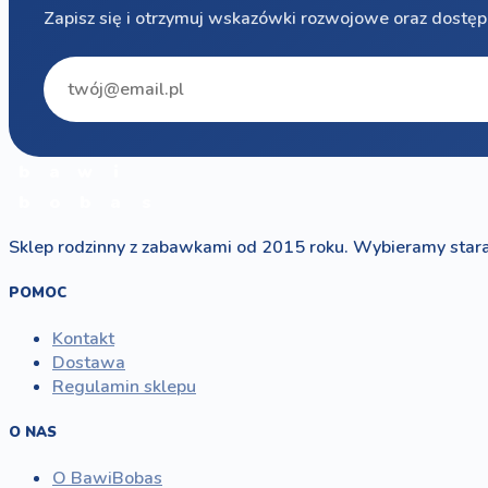
Zapisz się i otrzymuj wskazówki rozwojowe oraz dostęp
b
a
w
i
b
o
b
a
s
Sklep rodzinny z zabawkami od 2015 roku. Wybieramy stara
POMOC
Kontakt
Dostawa
Regulamin sklepu
O NAS
O BawiBobas