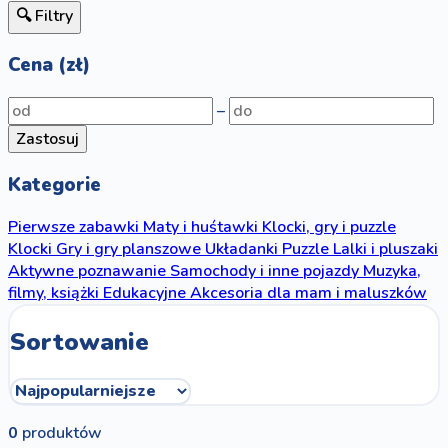
🔍 Filtry
Cena (zł)
–
Zastosuj
Kategorie
Pierwsze zabawki
Maty i huśtawki
Klocki, gry i puzzle
Klocki
Gry i gry planszowe
Układanki
Puzzle
Lalki i pluszaki
Aktywne poznawanie
Samochody i inne pojazdy
Muzyka,
filmy, książki
Edukacyjne
Akcesoria dla mam i maluszków
Sortowanie
0
produktów