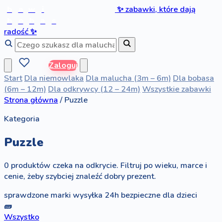
b
a
w
i
✨
zabawki, które dają
b
o
b
a
s
radość
✨
Zaloguj
Start
Dla niemowlaka
Dla malucha (3m – 6m)
Dla bobasa
(6m – 12m)
Dla odkrywcy (12 – 24m)
Wszystkie zabawki
Strona główna
/
Puzzle
Kategoria
Puzzle
0 produktów czeka na odkrycie. Filtruj po wieku, marce i
cenie, żeby szybciej znaleźć dobry prezent.
sprawdzone marki
wysyłka 24h
bezpieczne dla dzieci
🧱
Wszystko