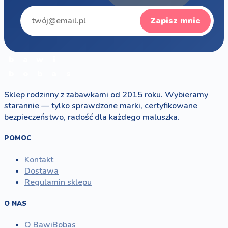
Zapisz mnie
b
a
w
i
b
o
b
a
s
Sklep rodzinny z zabawkami od 2015 roku. Wybieramy
starannie — tylko sprawdzone marki, certyfikowane
bezpieczeństwo, radość dla każdego maluszka.
POMOC
Kontakt
Dostawa
Regulamin sklepu
O NAS
O BawiBobas