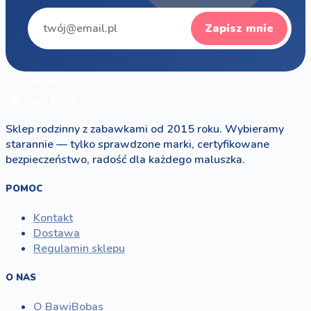
Zapisz mnie
b
a
w
i
b
o
b
a
s
Sklep rodzinny z zabawkami od 2015 roku. Wybieramy
starannie — tylko sprawdzone marki, certyfikowane
bezpieczeństwo, radość dla każdego maluszka.
POMOC
Kontakt
Dostawa
Regulamin sklepu
O NAS
O BawiBobas