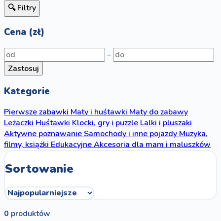
🔍 Filtry
Cena (zł)
–
Zastosuj
Kategorie
Pierwsze zabawki
Maty i huśtawki
Maty do zabawy
Leżaczki
Huśtawki
Klocki, gry i puzzle
Lalki i pluszaki
Aktywne poznawanie
Samochody i inne pojazdy
Muzyka,
filmy, książki
Edukacyjne
Akcesoria dla mam i maluszków
Sortowanie
0
produktów