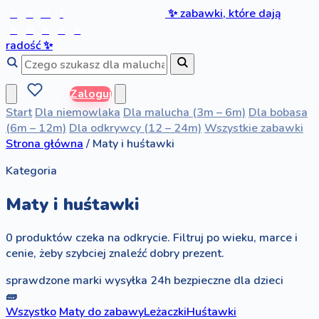
b
a
w
i
✨
zabawki, które dają
b
o
b
a
s
radość
✨
Zaloguj
Start
Dla niemowlaka
Dla malucha (3m – 6m)
Dla bobasa
(6m – 12m)
Dla odkrywcy (12 – 24m)
Wszystkie zabawki
Strona główna
/
Maty i huśtawki
Kategoria
Maty i huśtawki
0 produktów czeka na odkrycie. Filtruj po wieku, marce i
cenie, żeby szybciej znaleźć dobry prezent.
sprawdzone marki
wysyłka 24h
bezpieczne dla dzieci
🧱
Wszystko
Maty do zabawy
Leżaczki
Huśtawki