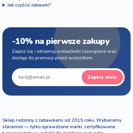
Jak czyścić zabawki?
-10% na pierwsze zakupy
Zapisz się i otrzymuj wskazówki rozwojowe oraz
dostęp do promocji przed wszystkimi.
Zapisz mnie
b
a
w
i
b
o
b
a
s
Sklep rodzinny z zabawkami od 2015 roku. Wybieramy
starannie — tylko sprawdzone marki, certyfikowane