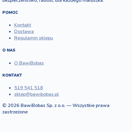
bezpieczeństwo, radość dla każdego maluszka.
POMOC
Kontakt
Dostawa
Regulamin sklepu
O NAS
O BawiBobas
KONTAKT
519 541 518
sklep@bawibobas.pl
© 2026 BawiBobas Sp. z o.o. — Wszystkie prawa
zastrzeżone