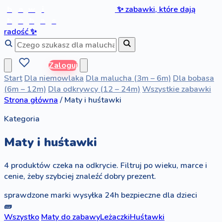
b
a
w
i
✨
zabawki, które dają
b
o
b
a
s
radość
✨
Zaloguj
Start
Dla niemowlaka
Dla malucha (3m – 6m)
Dla bobasa
(6m – 12m)
Dla odkrywcy (12 – 24m)
Wszystkie zabawki
Strona główna
/
Maty i huśtawki
Kategoria
Maty i huśtawki
4 produktów czeka na odkrycie. Filtruj po wieku, marce i
cenie, żeby szybciej znaleźć dobry prezent.
sprawdzone marki
wysyłka 24h
bezpieczne dla dzieci
🧱
Wszystko
Maty do zabawy
Leżaczki
Huśtawki