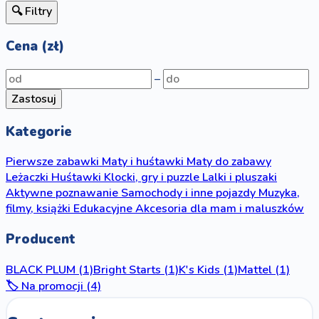
🔍 Filtry
Cena (zł)
–
Zastosuj
Kategorie
Pierwsze zabawki
Maty i huśtawki
Maty do zabawy
Leżaczki
Huśtawki
Klocki, gry i puzzle
Lalki i pluszaki
Aktywne poznawanie
Samochody i inne pojazdy
Muzyka,
filmy, książki
Edukacyjne
Akcesoria dla mam i maluszków
Producent
BLACK PLUM
(1)
Bright Starts
(1)
K's Kids
(1)
Mattel
(1)
🏷️ Na promocji (4)