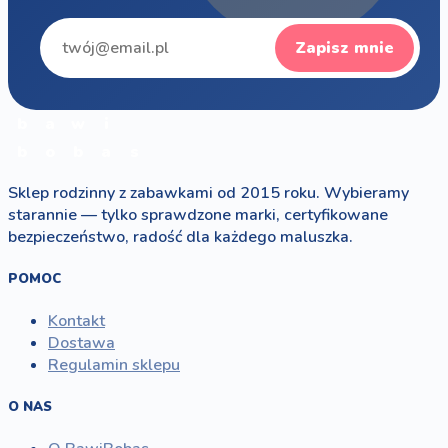
Zapisz mnie
b
a
w
i
b
o
b
a
s
Sklep rodzinny z zabawkami od 2015 roku. Wybieramy
starannie — tylko sprawdzone marki, certyfikowane
bezpieczeństwo, radość dla każdego maluszka.
POMOC
Kontakt
Dostawa
Regulamin sklepu
O NAS