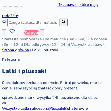
b
a
w
i
✨
zabawki, które dają
b
o
b
a
s
radość
✨
Zaloguj
Start
Dla niemowlaka
Dla malucha (3m – 6m)
Dla bobasa
(6m – 12m)
Dla odkrywcy (12 – 24m)
Wszystkie zabawki
Strona główna
/
Lalki i pluszaki
Kategoria
Lalki i pluszaki
0 produktów czeka na odkrycie. Filtruj po wieku, marce i
cenie, żeby szybciej znaleźć dobry prezent.
sprawdzone marki
wysyłka 24h
bezpieczne dla dzieci
🧱
Wszystko
Lalki i akcesoria
Pluszaki
Bohaterowie