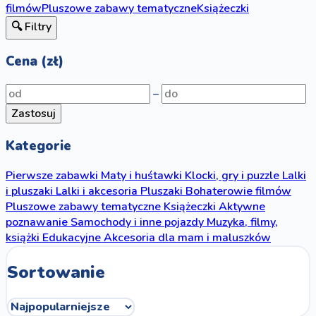
filmów
Pluszowe zabawy tematyczne
Książeczki
🔍 Filtry
Cena (zł)
–
Zastosuj
Kategorie
Pierwsze zabawki
Maty i huśtawki
Klocki, gry i puzzle
Lalki
i pluszaki
Lalki i akcesoria
Pluszaki
Bohaterowie filmów
Pluszowe zabawy tematyczne
Książeczki
Aktywne
poznawanie
Samochody i inne pojazdy
Muzyka, filmy,
książki
Edukacyjne
Akcesoria dla mam i maluszków
Sortowanie