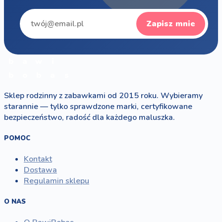
Zapisz mnie
b
a
w
i
b
o
b
a
s
Sklep rodzinny z zabawkami od 2015 roku. Wybieramy
starannie — tylko sprawdzone marki, certyfikowane
bezpieczeństwo, radość dla każdego maluszka.
POMOC
Kontakt
Dostawa
Regulamin sklepu
O NAS