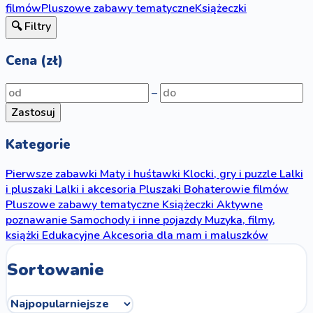
filmów
Pluszowe zabawy tematyczne
Książeczki
🔍 Filtry
Cena (zł)
–
Zastosuj
Kategorie
Pierwsze zabawki
Maty i huśtawki
Klocki, gry i puzzle
Lalki
i pluszaki
Lalki i akcesoria
Pluszaki
Bohaterowie filmów
Pluszowe zabawy tematyczne
Książeczki
Aktywne
poznawanie
Samochody i inne pojazdy
Muzyka, filmy,
książki
Edukacyjne
Akcesoria dla mam i maluszków
Sortowanie