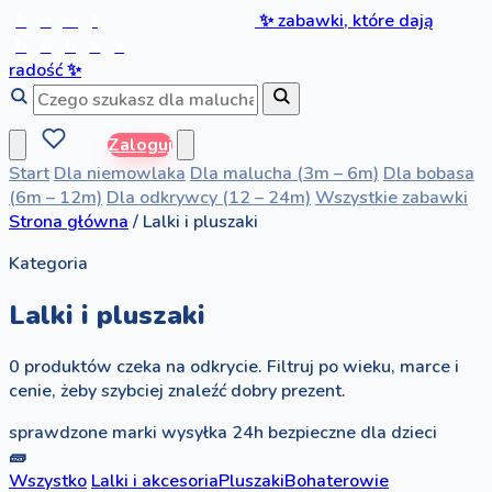
b
a
w
i
✨
zabawki, które dają
b
o
b
a
s
radość
✨
Zaloguj
Start
Dla niemowlaka
Dla malucha (3m – 6m)
Dla bobasa
(6m – 12m)
Dla odkrywcy (12 – 24m)
Wszystkie zabawki
Strona główna
/
Lalki i pluszaki
Kategoria
Lalki i pluszaki
0 produktów czeka na odkrycie. Filtruj po wieku, marce i
cenie, żeby szybciej znaleźć dobry prezent.
sprawdzone marki
wysyłka 24h
bezpieczne dla dzieci
🧱
Wszystko
Lalki i akcesoria
Pluszaki
Bohaterowie