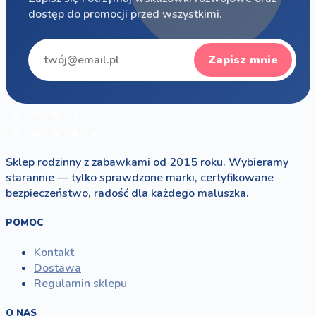
dostęp do promocji przed wszystkimi.
Zapisz mnie
b
a
w
i
b
o
b
a
s
Sklep rodzinny z zabawkami od 2015 roku. Wybieramy
starannie — tylko sprawdzone marki, certyfikowane
bezpieczeństwo, radość dla każdego maluszka.
POMOC
Kontakt
Dostawa
Regulamin sklepu
O NAS