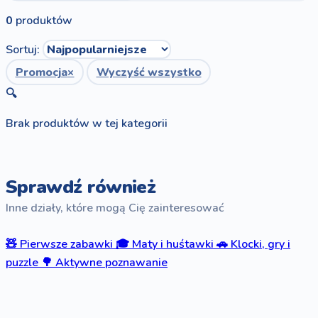
0
produktów
Sortuj:
Promocja
×
Wyczyść wszystko
🔍
Brak produktów w tej kategorii
Sprawdź również
Inne działy, które mogą Cię zainteresować
🧸
Pierwsze zabawki
🎓
Maty i huśtawki
🚗
Klocki, gry i
puzzle
🌳
Aktywne poznawanie