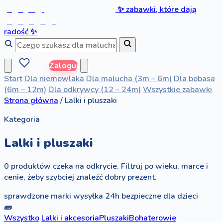
b
a
w
i
✨
zabawki, które dają
b
o
b
a
s
radość
✨
Zaloguj
Start
Dla niemowlaka
Dla malucha (3m – 6m)
Dla bobasa
(6m – 12m)
Dla odkrywcy (12 – 24m)
Wszystkie zabawki
Strona główna
/
Lalki i pluszaki
Kategoria
Lalki i pluszaki
0 produktów czeka na odkrycie. Filtruj po wieku, marce i
cenie, żeby szybciej znaleźć dobry prezent.
sprawdzone marki
wysyłka 24h
bezpieczne dla dzieci
🧱
Wszystko
Lalki i akcesoria
Pluszaki
Bohaterowie