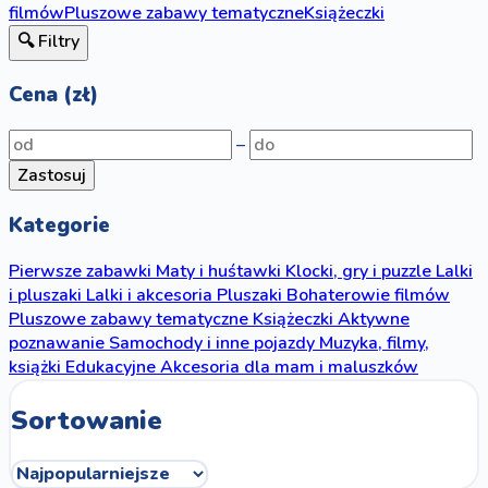
filmów
Pluszowe zabawy tematyczne
Książeczki
🔍 Filtry
Cena (zł)
–
Zastosuj
Kategorie
Pierwsze zabawki
Maty i huśtawki
Klocki, gry i puzzle
Lalki
i pluszaki
Lalki i akcesoria
Pluszaki
Bohaterowie filmów
Pluszowe zabawy tematyczne
Książeczki
Aktywne
poznawanie
Samochody i inne pojazdy
Muzyka, filmy,
książki
Edukacyjne
Akcesoria dla mam i maluszków
Sortowanie