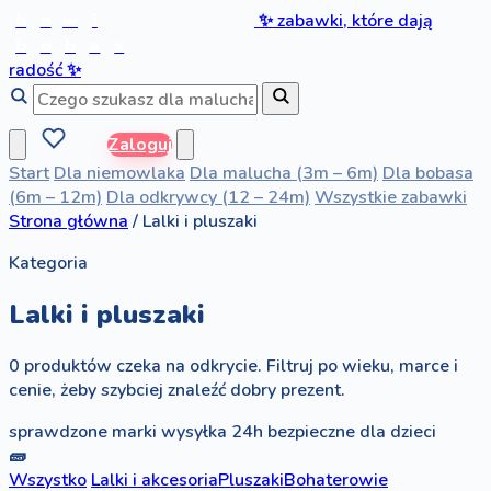
b
a
w
i
✨
zabawki, które dają
b
o
b
a
s
radość
✨
Zaloguj
Start
Dla niemowlaka
Dla malucha (3m – 6m)
Dla bobasa
(6m – 12m)
Dla odkrywcy (12 – 24m)
Wszystkie zabawki
Strona główna
/
Lalki i pluszaki
Kategoria
Lalki i pluszaki
0 produktów czeka na odkrycie. Filtruj po wieku, marce i
cenie, żeby szybciej znaleźć dobry prezent.
sprawdzone marki
wysyłka 24h
bezpieczne dla dzieci
🧱
Wszystko
Lalki i akcesoria
Pluszaki
Bohaterowie