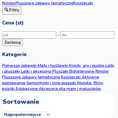
filmów
Pluszowe zabawy tematyczne
Książeczki
🔍 Filtry
Cena (zł)
–
Zastosuj
Kategorie
Pierwsze zabawki
Maty i huśtawki
Klocki, gry i puzzle
Lalki
i pluszaki
Lalki i akcesoria
Pluszaki
Bohaterowie filmów
Pluszowe zabawy tematyczne
Książeczki
Aktywne
poznawanie
Samochody i inne pojazdy
Muzyka, filmy,
książki
Edukacyjne
Akcesoria dla mam i maluszków
Sortowanie