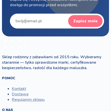
dostęp do promocji przed wszystkimi.
Zapisz mnie
b
a
w
i
b
o
b
a
s
Sklep rodzinny z zabawkami od 2015 roku. Wybieramy
starannie — tylko sprawdzone marki, certyfikowane
bezpieczeństwo, radość dla każdego maluszka.
POMOC
Kontakt
Dostawa
Regulamin sklepu
O NAS