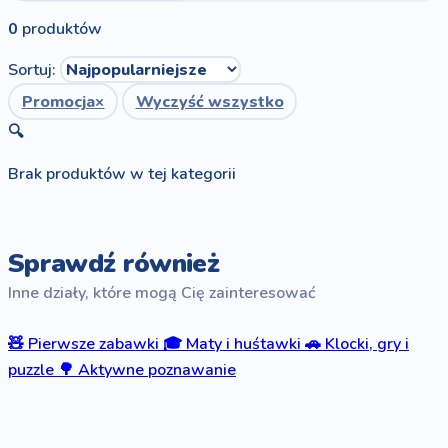
0
produktów
Sortuj:
Promocja
×
Wyczyść wszystko
🔍
Brak produktów w tej kategorii
Sprawdź również
Inne działy, które mogą Cię zainteresować
🧸
Pierwsze zabawki
🎓
Maty i huśtawki
🚗
Klocki, gry i
puzzle
🌳
Aktywne poznawanie