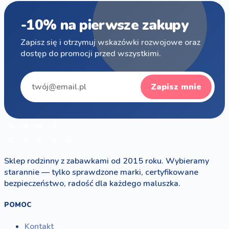
-10% na pierwsze zakupy
Zapisz się i otrzymuj wskazówki rozwojowe oraz
dostęp do promocji przed wszystkimi.
Zapisz mnie
b
a
w
i
b
o
b
a
s
Sklep rodzinny z zabawkami od 2015 roku. Wybieramy
starannie — tylko sprawdzone marki, certyfikowane
bezpieczeństwo, radość dla każdego maluszka.
POMOC
Kontakt