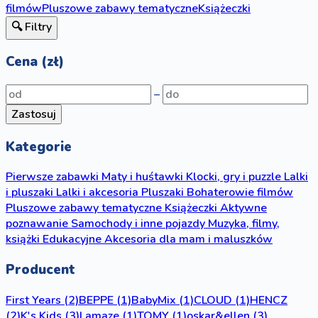
filmów
Pluszowe zabawy tematyczne
Książeczki
🔍 Filtry
Cena (zł)
–
Zastosuj
Kategorie
Pierwsze zabawki
Maty i huśtawki
Klocki, gry i puzzle
Lalki
i pluszaki
Lalki i akcesoria
Pluszaki
Bohaterowie filmów
Pluszowe zabawy tematyczne
Książeczki
Aktywne
poznawanie
Samochody i inne pojazdy
Muzyka, filmy,
książki
Edukacyjne
Akcesoria dla mam i maluszków
Producent
First Years
(2)
BEPPE
(1)
BabyMix
(1)
CLOUD
(1)
HENCZ
(2)
K's Kids
(3)
Lamaze
(1)
TOMY
(1)
oskar&ellen
(3)