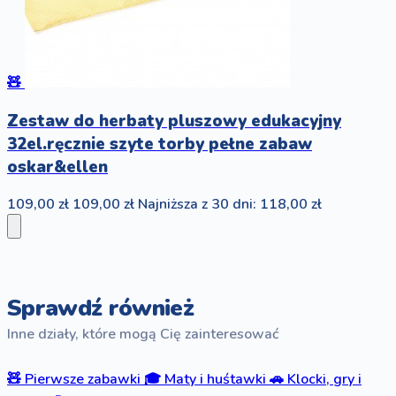
🧸
Zestaw do herbaty pluszowy edukacyjny
32el.ręcznie szyte torby pełne zabaw
oskar&ellen
109,00 zł
109,00 zł
Najniższa z 30 dni: 118,00 zł
Sprawdź również
Inne działy, które mogą Cię zainteresować
🧸
Pierwsze zabawki
🎓
Maty i huśtawki
🚗
Klocki, gry i