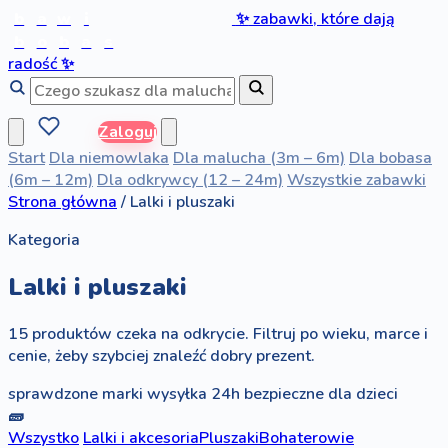
b
a
w
i
✨
zabawki, które dają
b
o
b
a
s
radość
✨
Zaloguj
Start
Dla niemowlaka
Dla malucha (3m – 6m)
Dla bobasa
(6m – 12m)
Dla odkrywcy (12 – 24m)
Wszystkie zabawki
Strona główna
/
Lalki i pluszaki
Kategoria
Lalki i pluszaki
15 produktów czeka na odkrycie. Filtruj po wieku, marce i
cenie, żeby szybciej znaleźć dobry prezent.
sprawdzone marki
wysyłka 24h
bezpieczne dla dzieci
🧱
Wszystko
Lalki i akcesoria
Pluszaki
Bohaterowie