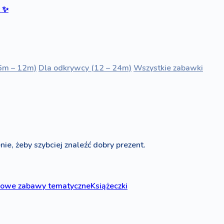
ć
✨
6m – 12m)
Dla odkrywcy (12 – 24m)
Wszystkie zabawki
nie, żeby szybciej znaleźć dobry prezent.
zowe zabawy tematyczne
Książeczki