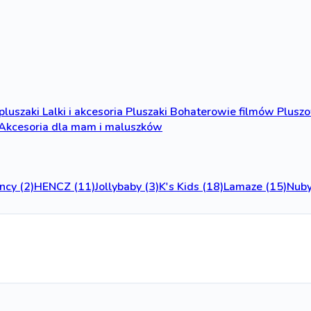
 pluszaki
Lalki i akcesoria
Pluszaki
Bohaterowie filmów
Plusz
Akcesoria dla mam i maluszków
ncy
(2)
HENCZ
(11)
Jollybaby
(3)
K's Kids
(18)
Lamaze
(15)
Nub