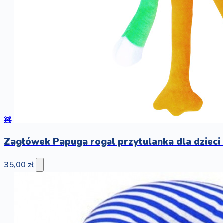
🧸
Zagłówek Papuga rogal przytulanka dla dzieci
35,00 zł