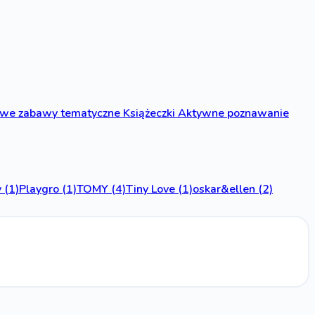
owe zabawy tematyczne
Książeczki
Aktywne poznawanie
y
(1)
Playgro
(1)
TOMY
(4)
Tiny Love
(1)
oskar&ellen
(2)