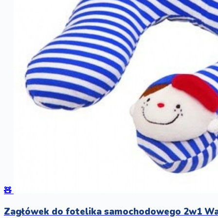
🧸
Zagłówek do fotelika samochodowego 2w1 Wa