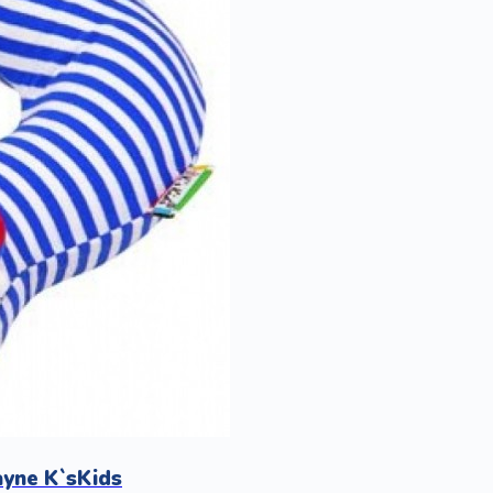
yne K`sKids