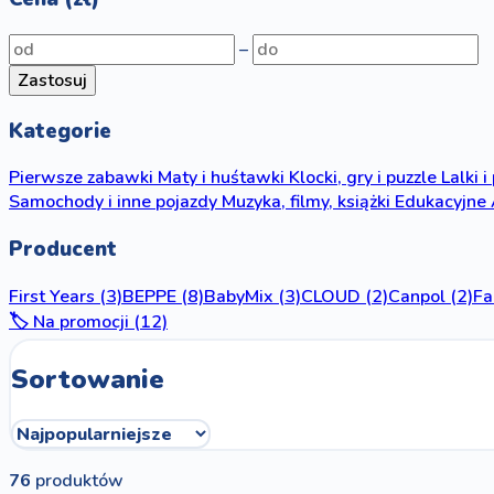
–
Zastosuj
Kategorie
Pierwsze zabawki
Maty i huśtawki
Klocki, gry i puzzle
Lalki i
Samochody i inne pojazdy
Muzyka, filmy, książki
Edukacyjne
Producent
First Years
(3)
BEPPE
(8)
BabyMix
(3)
CLOUD
(2)
Canpol
(2)
Fa
🏷️ Na promocji (12)
Sortowanie
76
produktów