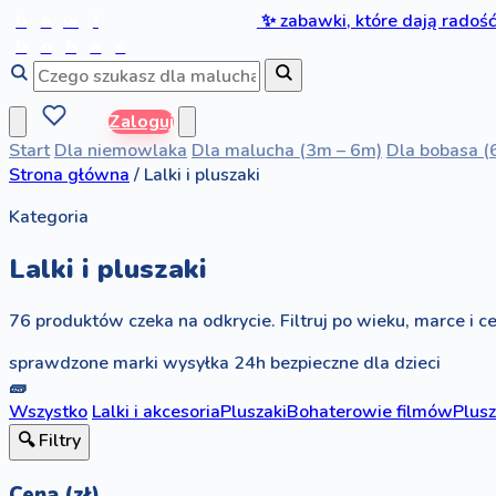
b
a
w
i
✨
zabawki, które dają radoś
b
o
b
a
s
Zaloguj
Start
Dla niemowlaka
Dla malucha (3m – 6m)
Dla bobasa (
Strona główna
/
Lalki i pluszaki
Kategoria
Lalki i pluszaki
76 produktów czeka na odkrycie. Filtruj po wieku, marce i ce
sprawdzone marki
wysyłka 24h
bezpieczne dla dzieci
🧱
Wszystko
Lalki i akcesoria
Pluszaki
Bohaterowie filmów
Plus
🔍 Filtry
Cena (zł)