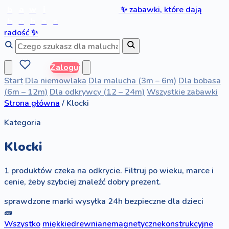
b
a
w
i
✨
zabawki, które dają
b
o
b
a
s
radość
✨
Zaloguj
Start
Dla niemowlaka
Dla malucha (3m – 6m)
Dla bobasa
(6m – 12m)
Dla odkrywcy (12 – 24m)
Wszystkie zabawki
Strona główna
/
Klocki
Kategoria
Klocki
1 produktów czeka na odkrycie. Filtruj po wieku, marce i
cenie, żeby szybciej znaleźć dobry prezent.
sprawdzone marki
wysyłka 24h
bezpieczne dla dzieci
🧱
Wszystko
miękkie
drewniane
magnetyczne
konstrukcyjne