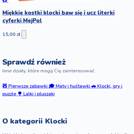
🧸
Miękkie kostki klocki baw się i ucz literki
cyferki MejPol
15,00 zł
Sprawdź również
Inne działy, które mogą Cię zainteresować
🧸
Pierwsze zabawki
🎓
Maty i huśtawki
🚗
Klocki, gry i
puzzle
🌳
Lalki i pluszaki
O kategorii Klocki