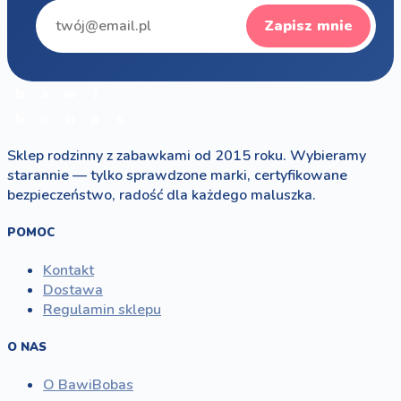
Zapisz mnie
b
a
w
i
b
o
b
a
s
Sklep rodzinny z zabawkami od 2015 roku. Wybieramy
starannie — tylko sprawdzone marki, certyfikowane
bezpieczeństwo, radość dla każdego maluszka.
POMOC
Kontakt
Dostawa
Regulamin sklepu
O NAS
O BawiBobas