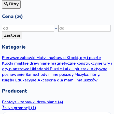
🔍 Filtry
Cena (zł)
–
Zastosuj
Kategorie
Pierwsze zabawki
Maty i huśtawki
Klocki, gry i puzzle
Klocki
miękkie
drewniane
magnetyczne
konstrukcyjne
Gry i
gry planszowe
Układanki
Puzzle
Lalki i pluszaki
Aktywne
poznawanie
Samochody i inne pojazdy
Muzyka, filmy,
książki
Edukacyjne
Akcesoria dla mam i maluszków
Producent
Ecotoys - zabawki drewniane
(4)
🏷️ Na promocji (1)