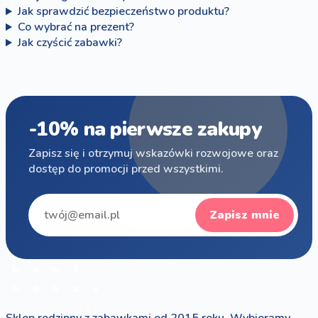
Jak sprawdzić bezpieczeństwo produktu?
Co wybrać na prezent?
Jak czyścić zabawki?
-10% na pierwsze zakupy
Zapisz się i otrzymuj wskazówki rozwojowe oraz
dostęp do promocji przed wszystkimi.
Zapisz mnie
b
a
w
i
b
o
b
a
s
Sklep rodzinny z zabawkami od 2015 roku. Wybieramy