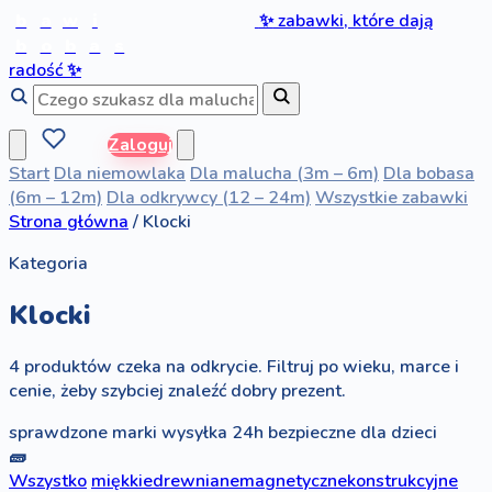
b
a
w
i
✨
zabawki, które dają
b
o
b
a
s
radość
✨
Zaloguj
Start
Dla niemowlaka
Dla malucha (3m – 6m)
Dla bobasa
(6m – 12m)
Dla odkrywcy (12 – 24m)
Wszystkie zabawki
Strona główna
/
Klocki
Kategoria
Klocki
4 produktów czeka na odkrycie. Filtruj po wieku, marce i
cenie, żeby szybciej znaleźć dobry prezent.
sprawdzone marki
wysyłka 24h
bezpieczne dla dzieci
🧱
Wszystko
miękkie
drewniane
magnetyczne
konstrukcyjne