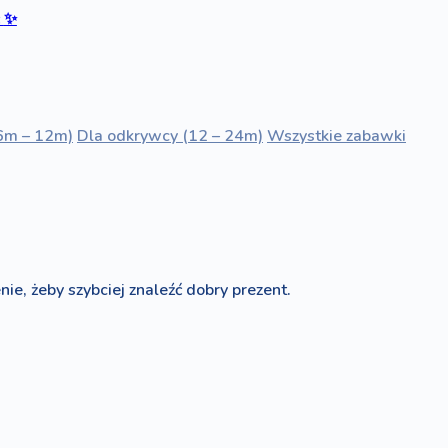
ć
✨
6m – 12m)
Dla odkrywcy (12 – 24m)
Wszystkie zabawki
nie, żeby szybciej znaleźć dobry prezent.