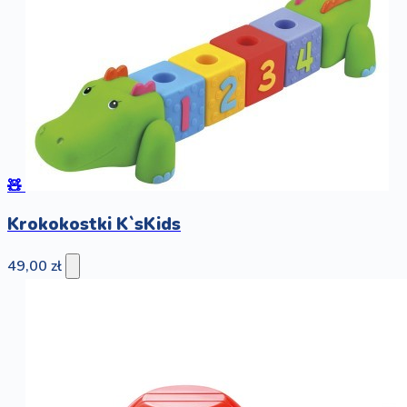
🧸
Krokokostki K`sKids
49,00 zł