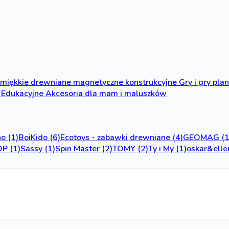
miękkie
drewniane
magnetyczne
konstrukcyjne
Gry i gry pl
Edukacyjne
Akcesoria dla mam i maluszków
no
(1)
BoiKido
(6)
Ecotoys - zabawki drewniane
(4)
GEOMAG
(
OP
(1)
Sassy
(1)
Spin Master
(2)
TOMY
(2)
Ty i My
(1)
oskar&elle