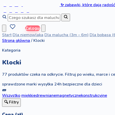
b
a
w
i
✨
zabawki, które dają radoś
b
o
b
a
s
Zaloguj
Start
Dla niemowlaka
Dla malucha (3m – 6m)
Dla bobasa (
Strona główna
/
Klocki
Kategoria
Klocki
77 produktów czeka na odkrycie. Filtruj po wieku, marce i ce
sprawdzone marki
wysyłka 24h
bezpieczne dla dzieci
🧱
Wszystko
miękkie
drewniane
magnetyczne
konstrukcyjne
🔍 Filtry
Cena (zł)