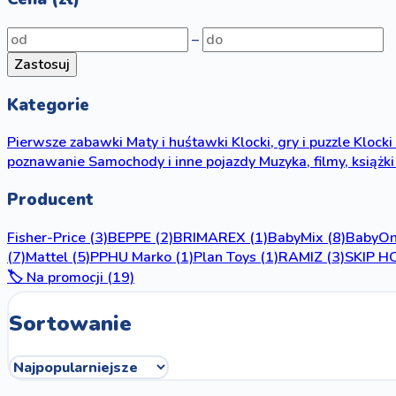
–
Zastosuj
Kategorie
Pierwsze zabawki
Maty i huśtawki
Klocki, gry i puzzle
Klocki
poznawanie
Samochody i inne pojazdy
Muzyka, filmy, książki
Producent
Fisher-Price
(3)
BEPPE
(2)
BRIMAREX
(1)
BabyMix
(8)
BabyO
(7)
Mattel
(5)
PPHU Marko
(1)
Plan Toys
(1)
RAMIZ
(3)
SKIP H
🏷️ Na promocji (19)
Sortowanie