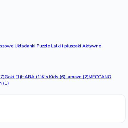
anszowe
Układanki
Puzzle
Lalki i pluszaki
Aktywne
17)
Goki
(1)
HABA
(1)
K's Kids
(6)
Lamaze
(2)
MECCANO
n
(1)