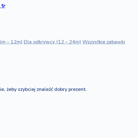
ć
✨
6m – 12m)
Dla odkrywcy (12 – 24m)
Wszystkie zabawki
e, żeby szybciej znaleźć dobry prezent.