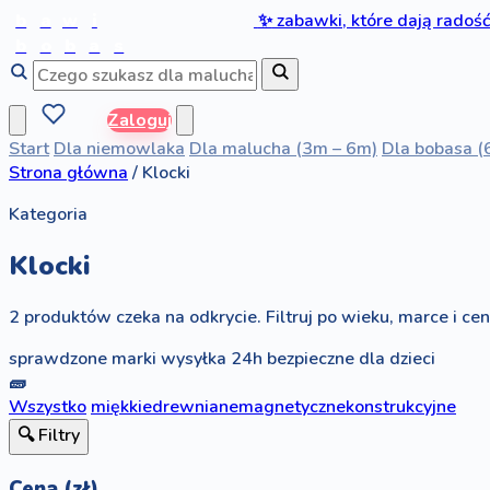
b
a
w
i
✨
zabawki, które dają radoś
b
o
b
a
s
Zaloguj
Start
Dla niemowlaka
Dla malucha (3m – 6m)
Dla bobasa (
Strona główna
/
Klocki
Kategoria
Klocki
2 produktów czeka na odkrycie. Filtruj po wieku, marce i ceni
sprawdzone marki
wysyłka 24h
bezpieczne dla dzieci
🧱
Wszystko
miękkie
drewniane
magnetyczne
konstrukcyjne
🔍 Filtry
Cena (zł)