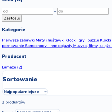
–
Zastosuj
Kategorie
Pierwsze zabawki
Maty i huśtawki
Klocki, gry i puzzle
Klocki
poznawanie
Samochody i inne pojazdy
Muzyka, filmy, książki
Producent
Lamaze
(2)
Sortowanie
2
produktów