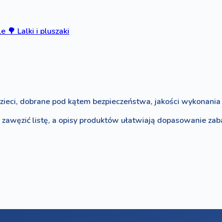
le
🌳
Lalki i pluszaki
zieci, dobrane pod kątem bezpieczeństwa, jakości wykonania i
o zawęzić listę, a opisy produktów ułatwiają dopasowanie za