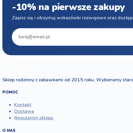
-10% na pierwsze zakupy
Zapisz się i otrzymuj wskazówki rozwojowe oraz dostęp
b
a
w
i
b
o
b
a
s
Sklep rodzinny z zabawkami od 2015 roku. Wybieramy stara
POMOC
Kontakt
Dostawa
Regulamin sklepu
O NAS