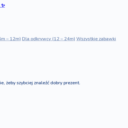
ć
✨
6m – 12m)
Dla odkrywcy (12 – 24m)
Wszystkie zabawki
e, żeby szybciej znaleźć dobry prezent.