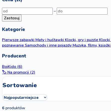
–
Zastosuj
Kategorie
Pierwsze zabawki
Maty i huśtawki
Klocki, gry i puzzle
Klocki
poznawanie
Samochody i inne pojazdy
Muzyka, filmy, książki
Producent
BoiKido
(6)
🏷️ Na promocji (2)
Sortowanie
6
produktów