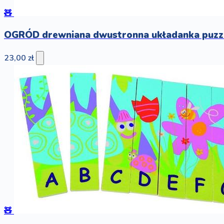
🧸
OGRÓD drewniana dwustronna układanka puzz
23,00 zł
🧸