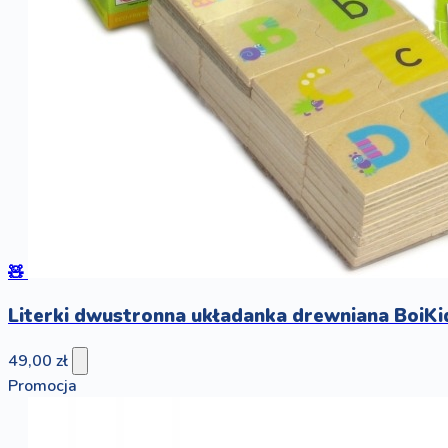
🧸
Literki dwustronna układanka drewniana BoiKi
49,00 zł
Promocja