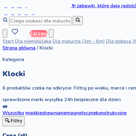
b
a
w
i
✨
zabawki, które dają radoś
b
o
b
a
s
Zaloguj
Start
Dla niemowlaka
Dla malucha (3m – 6m)
Dla bobasa (
Strona główna
/
Klocki
Kategoria
Klocki
6 produktów czeka na odkrycie. Filtruj po wieku, marce i ceni
sprawdzone marki
wysyłka 24h
bezpieczne dla dzieci
🧱
Wszystko
miękkie
drewniane
magnetyczne
konstrukcyjne
🔍 Filtry
Cena (zł)