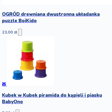
OGRÓD drewniana dwustronna układanka
puzzle BoiKido
23,00 zł
🧸
Kubek w Kubek piramida do kąpieli i piasku
BabyOno