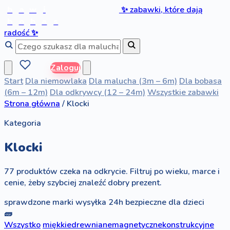
b
a
w
i
✨
zabawki, które dają
b
o
b
a
s
radość
✨
Zaloguj
Start
Dla niemowlaka
Dla malucha (3m – 6m)
Dla bobasa
(6m – 12m)
Dla odkrywcy (12 – 24m)
Wszystkie zabawki
Strona główna
/
Klocki
Kategoria
Klocki
77 produktów czeka na odkrycie. Filtruj po wieku, marce i
cenie, żeby szybciej znaleźć dobry prezent.
sprawdzone marki
wysyłka 24h
bezpieczne dla dzieci
🧱
Wszystko
miękkie
drewniane
magnetyczne
konstrukcyjne