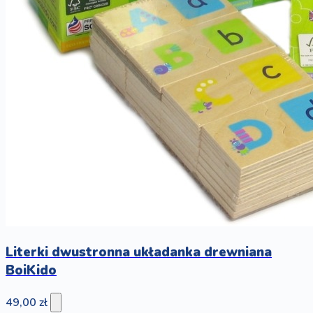
Literki dwustronna układanka drewniana
BoiKido
49,00 zł