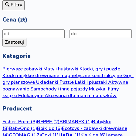
🔍 Filtry
Cena (zł)
–
Zastosuj
Kategorie
Pierwsze zabawki
Maty i huśtawki
Klocki, gry i puzzle
Klocki
miękkie
drewniane
magnetyczne
konstrukcyjne
Gry i
gry planszowe
Układanki
Puzzle
Lalki i pluszaki
Aktywne
poznawanie
Samochody i inne pojazdy
Muzyka, filmy,
książki
Edukacyjne
Akcesoria dla mam i maluszków
Producent
Fisher-Price
(3)
BEPPE
(2)
BRIMAREX
(1)
BabyMix
(8)
BabyOno
(1)
BoiKido
(6)
Ecotoys - zabawki drewniane
(4)
GEOMAG
(17)
Goki
(1)
HABA
(1)
K's Kids
(6)
Lamaze