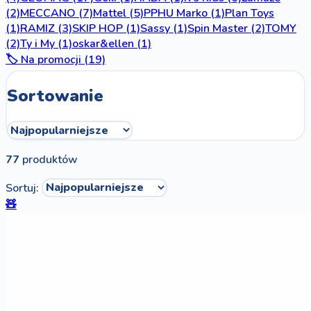
(2)
MECCANO
(7)
Mattel
(5)
PPHU Marko
(1)
Plan Toys
(1)
RAMIZ
(3)
SKIP HOP
(1)
Sassy
(1)
Spin Master
(2)
TOMY
(2)
Ty i My
(1)
oskar&ellen
(1)
🏷️ Na promocji (19)
Sortowanie
77
produktów
Sortuj:
🧸