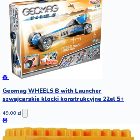
🧸
Geomag WHEELS B with Launcher
szwajcarskie klocki konstrukcyjne 22el 5+
49,00 zł
🧸