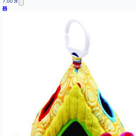
7,00 zł
🧸