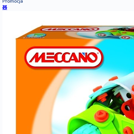
Promocja
🧸