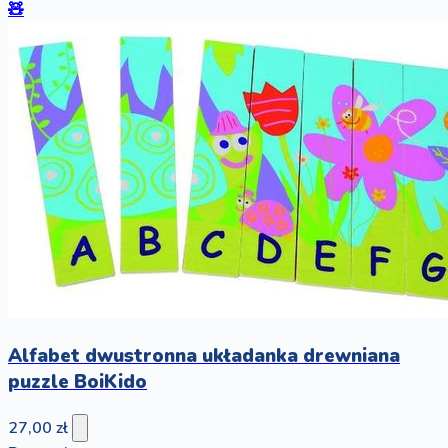
🧸
Alfabet dwustronna układanka drewniana
puzzle BoiKido
27,00 zł