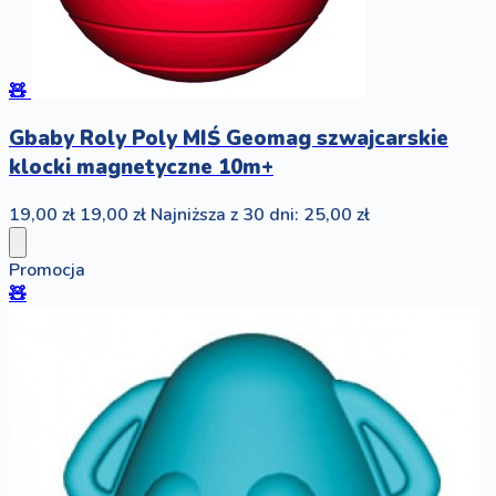
🧸
Gbaby Roly Poly MIŚ Geomag szwajcarskie
klocki magnetyczne 10m+
19,00 zł
19,00 zł
Najniższa z 30 dni: 25,00 zł
Promocja
🧸