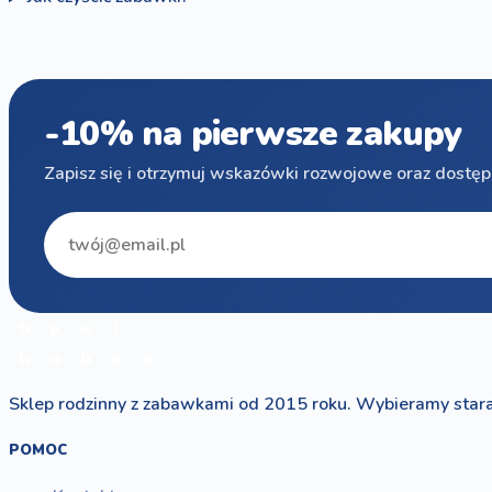
-10% na pierwsze zakupy
Zapisz się i otrzymuj wskazówki rozwojowe oraz dostęp
b
a
w
i
b
o
b
a
s
Sklep rodzinny z zabawkami od 2015 roku. Wybieramy stara
POMOC