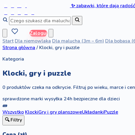
b
a
w
i
✨
zabawki, które dają radoś
b
o
b
a
s
Zaloguj
Start
Dla niemowlaka
Dla malucha (3m – 6m)
Dla bobasa (
Strona główna
/
Klocki, gry i puzzle
Kategoria
Klocki, gry i puzzle
0 produktów czeka na odkrycie. Filtruj po wieku, marce i ceni
sprawdzone marki
wysyłka 24h
bezpieczne dla dzieci
🧱
Wszystko
Klocki
Gry i gry planszowe
Układanki
Puzzle
🔍 Filtry
Cena (zł)