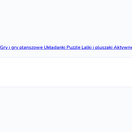
Gry i gry planszowe
Układanki
Puzzle
Lalki i pluszaki
Aktywne