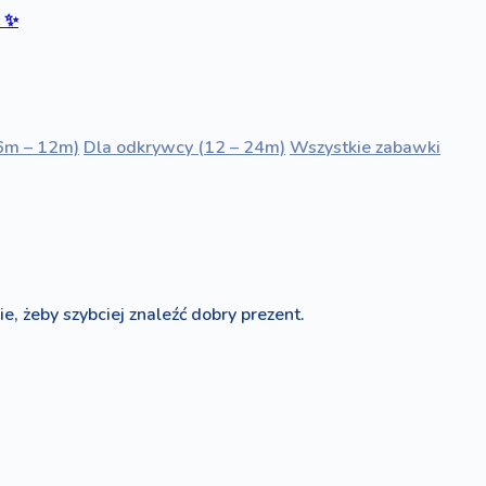
ć
✨
6m – 12m)
Dla odkrywcy (12 – 24m)
Wszystkie zabawki
e, żeby szybciej znaleźć dobry prezent.