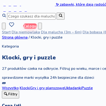
b
a
w
i
✨
zabawki, które dają radoś
b
o
b
a
s
Zaloguj
Start
Dla niemowlaka
Dla malucha (3m – 6m)
Dla bobasa (
Strona główna
/
Klocki, gry i puzzle
Kategoria
Klocki, gry i puzzle
27 produktów czeka na odkrycie. Filtruj po wieku, marce i ce
sprawdzone marki
wysyłka 24h
bezpieczne dla dzieci
🧱
Wszystko
Klocki
Gry i gry planszowe
Układanki
Puzzle
🔍 Filtry
Cena (zł)