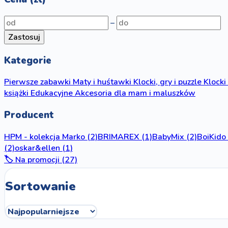
–
Zastosuj
Kategorie
Pierwsze zabawki
Maty i huśtawki
Klocki, gry i puzzle
Klocki
książki
Edukacyjne
Akcesoria dla mam i maluszków
Producent
HPM - kolekcja Marko
(2)
BRIMAREX
(1)
BabyMix
(2)
BoiKido
(2)
oskar&ellen
(1)
🏷️ Na promocji (27)
Sortowanie