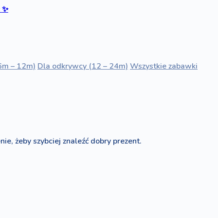
ć
✨
6m – 12m)
Dla odkrywcy (12 – 24m)
Wszystkie zabawki
nie, żeby szybciej znaleźć dobry prezent.