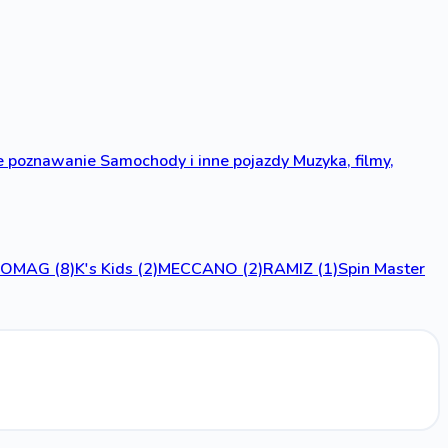
 poznawanie
Samochody i inne pojazdy
Muzyka, filmy,
EOMAG
(8)
K's Kids
(2)
MECCANO
(2)
RAMIZ
(1)
Spin Master