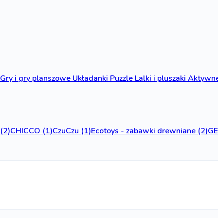
Gry i gry planszowe
Układanki
Puzzle
Lalki i pluszaki
Aktywne
(2)
CHICCO
(1)
CzuCzu
(1)
Ecotoys - zabawki drewniane
(2)
G