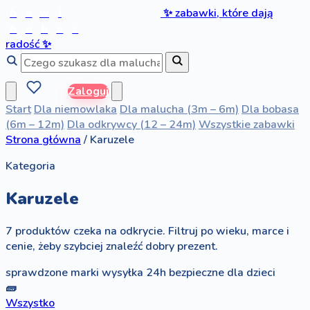
b
a
w
i
✨
zabawki, które dają
b
o
b
a
s
radość
✨
Zaloguj
Start
Dla niemowlaka
Dla malucha (3m – 6m)
Dla bobasa
(6m – 12m)
Dla odkrywcy (12 – 24m)
Wszystkie zabawki
Strona główna
/
Karuzele
Kategoria
Karuzele
7 produktów czeka na odkrycie. Filtruj po wieku, marce i
cenie, żeby szybciej znaleźć dobry prezent.
sprawdzone marki
wysyłka 24h
bezpieczne dla dzieci
🧱
Wszystko