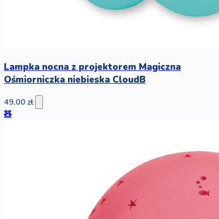
Lampka nocna z projektorem Magiczna
Ośmiorniczka niebieska CloudB
49,00 zł
🧸