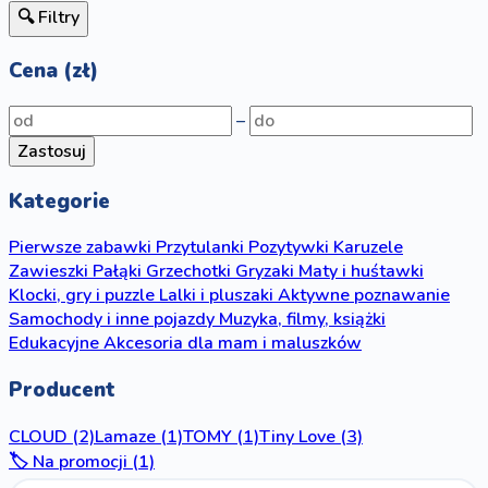
🔍 Filtry
Cena (zł)
–
Zastosuj
Kategorie
Pierwsze zabawki
Przytulanki
Pozytywki
Karuzele
Zawieszki
Pałąki
Grzechotki
Gryzaki
Maty i huśtawki
Klocki, gry i puzzle
Lalki i pluszaki
Aktywne poznawanie
Samochody i inne pojazdy
Muzyka, filmy, książki
Edukacyjne
Akcesoria dla mam i maluszków
Producent
CLOUD
(2)
Lamaze
(1)
TOMY
(1)
Tiny Love
(3)
🏷️ Na promocji (1)