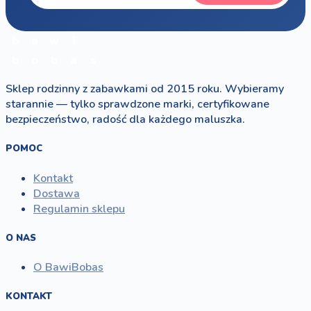
b
a
w
i
b
o
b
a
s
Sklep rodzinny z zabawkami od 2015 roku. Wybieramy
starannie — tylko sprawdzone marki, certyfikowane
bezpieczeństwo, radość dla każdego maluszka.
POMOC
Kontakt
Dostawa
Regulamin sklepu
O NAS
O BawiBobas
KONTAKT