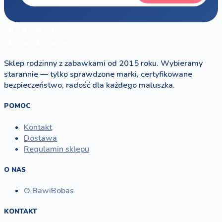
b
a
w
i
b
o
b
a
s
Sklep rodzinny z zabawkami od 2015 roku. Wybieramy
starannie — tylko sprawdzone marki, certyfikowane
bezpieczeństwo, radość dla każdego maluszka.
POMOC
Kontakt
Dostawa
Regulamin sklepu
O NAS
O BawiBobas
KONTAKT