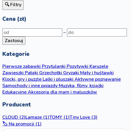
🔍 Filtry
Cena (zł)
–
Zastosuj
Kategorie
Pierwsze zabawki
Przytulanki
Pozytywki
Karuzele
Zawieszki
Pałąki
Grzechotki
Gryzaki
Maty i huśtawki
Klocki, gry i puzzle
Lalki i pluszaki
Aktywne poznawanie
Samochody i inne pojazdy
Muzyka, filmy, książki
Edukacyjne
Akcesoria dla mam i maluszków
Producent
CLOUD
(2)
Lamaze
(1)
TOMY
(1)
Tiny Love
(3)
🏷️ Na promocji (1)