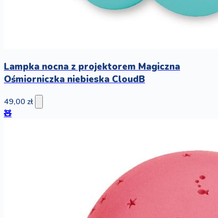
Lampka nocna z projektorem Magiczna
Ośmiorniczka niebieska CloudB
49,00 zł
🧸