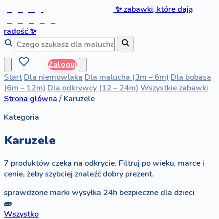
b
a
w
i
✨
zabawki, które dają
b
o
b
a
s
radość
✨
Zaloguj
Start
Dla niemowlaka
Dla malucha (3m – 6m)
Dla bobasa
(6m – 12m)
Dla odkrywcy (12 – 24m)
Wszystkie zabawki
Strona główna
/
Karuzele
Kategoria
Karuzele
7 produktów czeka na odkrycie. Filtruj po wieku, marce i
cenie, żeby szybciej znaleźć dobry prezent.
sprawdzone marki
wysyłka 24h
bezpieczne dla dzieci
🧱
Wszystko