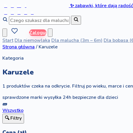
b
a
w
i
✨
zabawki, które dają radoś
b
o
b
a
s
Zaloguj
Start
Dla niemowlaka
Dla malucha (3m – 6m)
Dla bobasa (
Strona główna
/
Karuzele
Kategoria
Karuzele
1 produktów czeka na odkrycie. Filtruj po wieku, marce i ceni
sprawdzone marki
wysyłka 24h
bezpieczne dla dzieci
🧱
Wszystko
🔍 Filtry
Cena (zł)