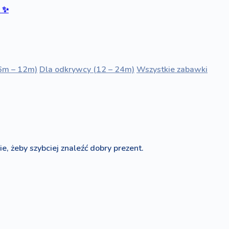
ć
✨
6m – 12m)
Dla odkrywcy (12 – 24m)
Wszystkie zabawki
e, żeby szybciej znaleźć dobry prezent.