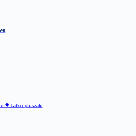
ve
le
🌳
Lalki i pluszaki