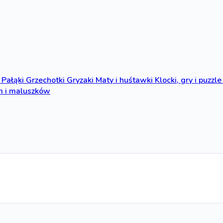
Pałąki
Grzechotki
Gryzaki
Maty i huśtawki
Klocki, gry i puzzle
m i maluszków