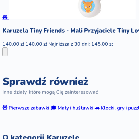
🧸
Karuzela Tiny Friends - Mali Przyjaciele Tiny Lo
140,00 zł
140,00 zł
Najniższa z 30 dni: 145,00 zł
Sprawdź również
Inne działy, które mogą Cię zainteresować
🧸
Pierwsze zabawki
🎓
Maty i huśtawki
🚗
Klocki, gry i puzz
O kategorii Karuzele