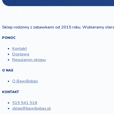
b
a
w
i
b
o
b
a
s
Sklep rodzinny z zabawkami od 2015 roku. Wybieramy stara
POMOC
Kontakt
Dostawa
Regulamin sklepu
O NAS
O BawiBobas
KONTAKT
519 541 518
sklep@bawibobas.pl